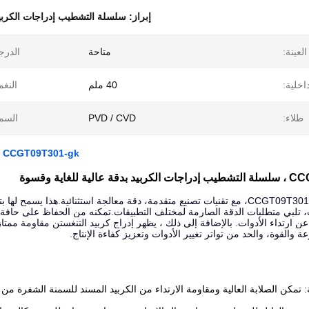
إبراز:
سلسلة التشطيب إدراجات الكربي
العينة:
متاحة
الدرج
اخلية:
40 ملم
النغم
طلاء:
PVD / CVD
السم
CCGT09T301-gk ، سلسلة التشطيب إدراجات الكربيد بدقة عالية للغاية وقسوة
لية للغاية وقسوة
يضمن إدخال CCGT09T301-gk، مع تقنيات تصنيع متقدمة، دقة معالجة استثنائية.ه
تلبي متطلبات الدقة الصارمة لمختلف التطبيقات.تمكنه من الحفاظ على حافة حا
 عن ارتداء الأدوات. بالإضافة إلى ذلك ، يظهر إدراج كربيد التنغستن مقاومة 
ة والقوة، والحد من تواتر تغيير الأدوات وتعزيز كفاءة الإنتاج.
ية: تمكن الصلابة العالية ومقاومة الارتداء من الكربيد المسند للسمنة الشفرة 