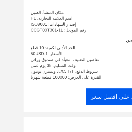
مكان المنشأ: الصين
اسم العلامة التجارية: HL
إصدار الشهادات: ISO9001
رقم الموديل: CCGT09T301-1L
حن
الحد الأدنى لكمية: 10 قطع
الأسعار: 1-50USD
تفاصيل التغليف: معبأة في صندوق ورقي
وقت التسليم: 35 يوم عمل
شروط الدفع: L/C، T/T، ويسترن يونيون
القدرة على العرض: 100000 قطعة شهريا
على افضل سعر