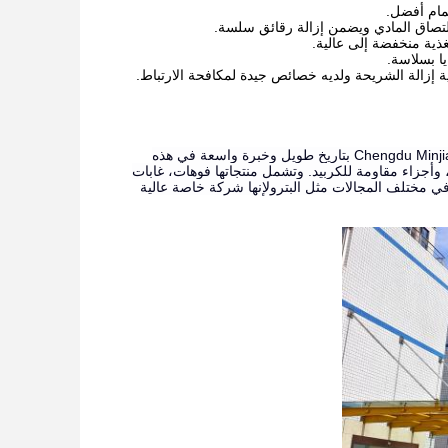
تصاق المادي ويضمن إزالة رقائق سلسة.
تأسست في عام 1992 (بإستبدال 27 سبتمبر 1994) ، تتمتع شركة Chengdu Minjiang Precision Tool Co ، Ltd بتاريخ طويل وخبرة واسعة في هذه
وأجزاء مقاومة للكربيد. وتشمل منتجاتها فوهات، غابات
ي مختلف المجالات مثل البترولإنها شركة خاصة عالية