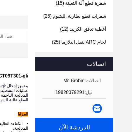
شفرة قطع آلة التعبئة
(15)
شفرات قطع بطارية الليثيوم
(26)
أغطية تدفق الكربيد
(12)
ضياء الد
لحام ARC بنقل البلازما
(25)
اتصالات
CCGT09T301-gk ، سلسلة التشطيب إدراجات الكربيد بدقة عا
اتصالات:
Mr. Brobin
عمليات التشطيب، 
تيل:
19828379291
المعالجة الناجمة
القطع عالية السرع
المزايا
الكفاءة العال
الدردشة الآن
المعالجة.