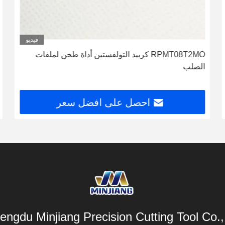
فيديو
RPMT08T2MO كربيد التولفستين أداة طحن لملفات
الصلب
احصل على افضل سعر
engdu Minjiang Precision Cutting Tool Co., 