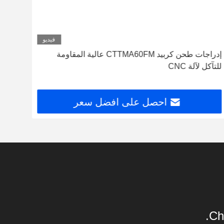
فيديو
إدراجات طحن كربيد CTTMA60FM عالية المقاومة
إدراج
للتآكل لآلة CNC
CNC
احصل على افضل سعر
Ch