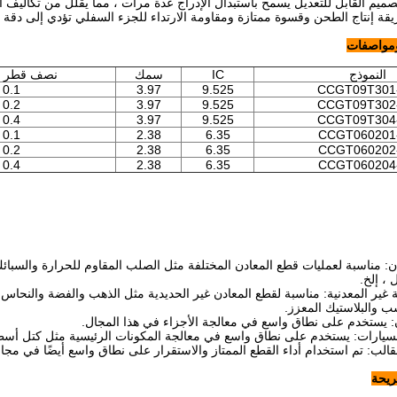
تصميم القابل للتعديل يسمح باستبدال الإدراج عدة مرات ، مما يقلل من تكاليف 
يقة إنتاج الطحن وقسوة ممتازة ومقاومة الارتداء للجزء السفلي تؤدي إلى دقة 
ومواصفات
النموذج
IC
سمك
نصف قطر ال
0.1
3.97
9.525
CCGT09T301
0.2
3.97
9.525
CCGT09T302
0.4
3.97
9.525
CCGT09T304
0.1
2.38
6.35
CCGT060201
0.2
2.38
6.35
CCGT060202
0.4
2.38
6.35
CCGT060204
ن: مناسبة لعمليات قطع المعادن المختلفة مثل الصلب المقاوم للحرارة والسبائ
 ، إلخ.
 غير المعدنية: مناسبة لقطع المعادن غير الحديدية مثل الذهب والفضة والنحاس وا
 والبلاستيك المعزز.
: يستخدم على نطاق واسع في معالجة الأجزاء في هذا المجال.
لسيارات: يستخدم على نطاق واسع في معالجة المكونات الرئيسية مثل كتل أسط
قالب: تم استخدام أداء القطع الممتاز والاستقرار على نطاق واسع أيضًا في مجال
يحة