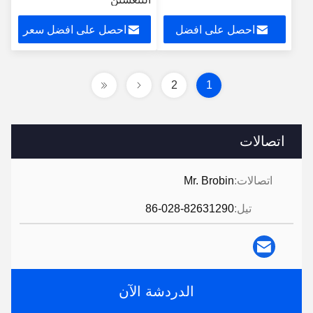
احصل على افضل
احصل على افضل سعر
سعر
2
1
اتصالات
اتصالات:
Mr. Brobin
تيل:
86-028-82631290
الدردشة الآن