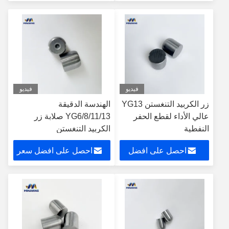
سعر
فيديو
فيديو
زر الكربيد التنغستن YG13
الهندسة الدقيقة
عالي الأداء لقطع الحفر
YG6/8/11/13 صلابة زر
النفطية
الكربيد التنغستن
احصل على افضل
احصل على افضل سعر
سعر