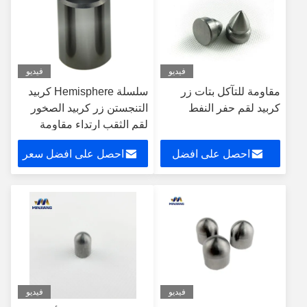
فيديو
فيديو
مقاومة للتآكل بتات زر
سلسلة Hemisphere كربيد
كربيد لقم حفر النفط
التنجستن زر كربيد الصخور
لقم الثقب ارتداء مقاومة
احصل على افضل
احصل على افضل سعر
سعر
فيديو
فيديو