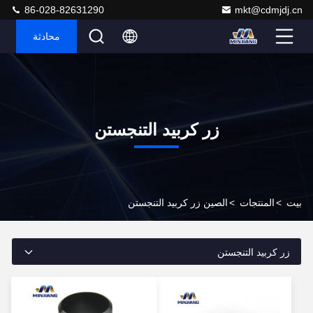
86-028-82631290
mkt@cdmjdj.cn
محادثة
زر كربيد التنجستن
بيت
>
المنتجات
>
الصين زر كربيد التنجستن
زر كربيد التنجستن