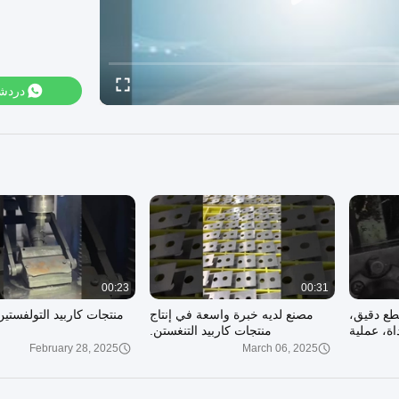
دردش
00:23
00:31
طع دقيق،
مصنع لديه خبرة واسعة في إنتاج
منتجات كاربيد التولفستين
اة، عملية
منتجات كاربيد التنغستن.
February 28, 2025
March 06, 2025