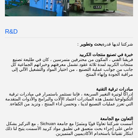
R&D
شركتنا لديها قدرة
بحث وتطوير
：
خبرة في تصنيع منتجات الكربيد
فريقنا الفني ، المكون من محترفين متمرسين ، كان في طليعة تصنيع
منتجات الكربيد لمدة ثلاثة عقود.تشمل معرفتهم وخبراتهم الجماعية كل
جانب من جوانب عملية التصنيع ، من اختيار المواد والتشغيل الآلي إلى
مراقبة الجودة وإنهاء المنتج.
مبادرات ترقية التقنية
إدراكًا لوتيرة التغيير السريعة ، فإننا نستثمر باستمرار في مبادرات ترقية
التكنولوجيا.تشمل هذه المبادرات اعتماد الآلات والبرامج والأدوات المتقدمة
التي تعزز عمليات التصنيع لدينا ، وتحسن أداء المنتج ، وتزيد من الكفاءة.
التعاون مع الجامعة
أسست شركتنا تعاونًا قويًا ومثمرًا مع جامعة Sichuan ، مع التركيز بشكل
خاص على إجراء بحث متعمق في تطبيق مواد كربيد الأسمنت.يتيح لنا ذلك
ابتكار تقنياتنا باستخدام الأكاديميين المتميزين.