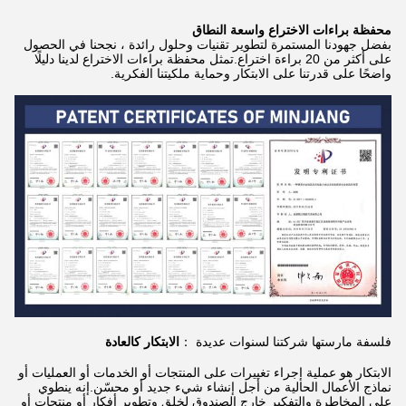
محفظة براءات الاختراع واسعة النطاق
بفضل جهودنا المستمرة لتطوير تقنيات وحلول رائدة ، نجحنا في الحصول
على أكثر من 20 براءة اختراع.تمثل محفظة براءات الاختراع لدينا دليلًا
واضحًا على قدرتنا على الابتكار وحماية ملكيتنا الفكرية.
فلسفة مارستها شركتنا لسنوات عديدة ：
الابتكار كالعادة
الابتكار هو عملية إجراء تغييرات على المنتجات أو الخدمات أو العمليات أو
نماذج الأعمال الحالية من أجل إنشاء شيء جديد أو محسّن.إنه ينطوي
على المخاطرة والتفكير خارج الصندوق لخلق وتطوير أفكار أو منتجات أو