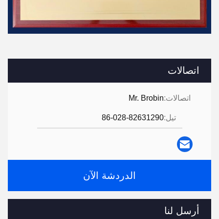
اتصالات
اتصالات:
Mr. Brobin
تيل:
86-028-82631290
الدردشة الآن
أرسل لنا