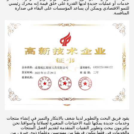
خدمات أو عمليات جديدة لديها القدرة على خلق قيمة.إنه محرك رئيسي
للنمو الاقتصادي ويمكن أن يساعد المؤسسات على البقاء في صدارة
المنافسة.
يقود فريق البحث والتطوير لدينا شغف بالابتكار والتميز في إنشاء منتجات
وخدمات جديدة يمكنها تلبية الاحتياجات المتغيرة لعملائنا وأسواقنا.نحن
ملتزمون ببحث وتطوير التقنيات المتقدمة لتقديم أفضل المنتجات
والخدمات في فئتها.يتكون فريقنا من مهندسين وعلماء ذوي خبرة ، من