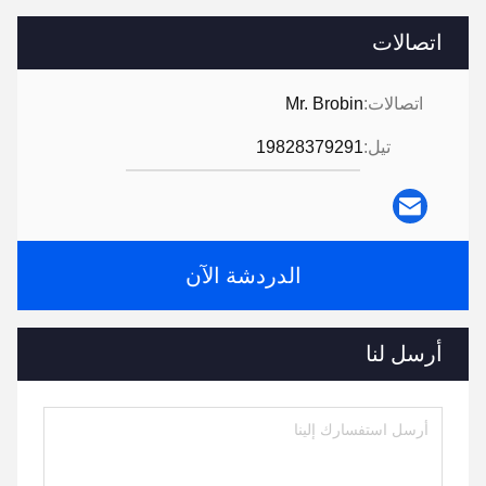
اتصالات
اتصالات:
Mr. Brobin
تيل:
19828379291
الدردشة الآن
أرسل لنا