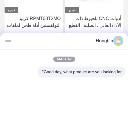
فيديو
فيديو
أدوات CNC للخيوط ذات
RPMT08T2MO كربيد
الأداء العالي ، الصلبة ، القطع
التولفستين أداة طحن لملفات
الدقيق
الصلب
Hongbin
احصل على افضل سعر
احصل على افضل سعر
11:42 AM
Good day, what product are you looking for?
Chengdu Minjiang Precision Cutting Tool Co.,
Ltd.
mkt@cdmjdj.cn
86-028-82631290