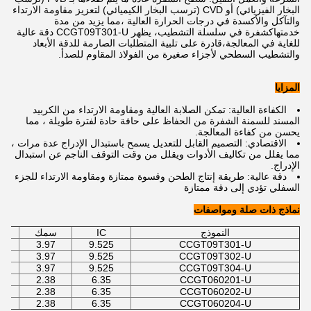
البخار الفيزيائي) أو CVD (ترسب البخار الكيميائي) لتعزيز مقاومة الارتداء
والتآكل والأكسدة في درجات الحرارة العالية ،مما يزيد من مدة
خدمتهاكشفرة في سلسلة التشطيب، يظهر CCGT09T301-U دقة عالية
للغاية في المعالجة،قادرة على تلبية المتطلبات الصارمة للدقة الأبعاد
والتشطيب السطحي لأجزاء صغيرة من الفولاذ المقاوم للصدأ.
المزايا
الكفاءة العالية: تمكن الصلابة العالية ومقاومة الارتداء من الكربيد
المسند للسمنة الشفرة من الحفاظ على حافة حادة لفترة طويلة ، مما
يحسن من كفاءة المعالجة.
الاقتصادي: التصميم القابل للتعديل يسمح باستبدال الإدراج عدة مرات ،
مما يقلل من تكاليف الأدوات ويقلل من وقت التوقف الناجم عن استبدال
الإدراج.
دقة عالية: طريقة إنتاج الطحن وقسوة ممتازة ومقاومة الارتداء للجزء
السفلي تؤدي إلى دقة ممتازة
نماذج ذات صلة ومواصفات
النموذج
IC
سمك
3.97
9.525
CCGT09T301-U
3.97
9.525
CCGT09T302-U
3.97
9.525
CCGT09T304-U
2.38
6.35
CCGT060201-U
2.38
6.35
CCGT060202-U
2.38
6.35
CCGT060204-U