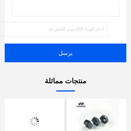
يرسل
منتجات مماثلة