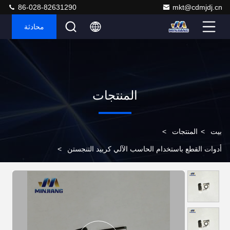
86-028-82631290
mkt@cdmjdj.cn
محادثة
المنتجات
بيت
>
المنتجات
>
أدوات القطع باستخدام الحاسب الآلي كربيد التنجستن
>
CCGT09T301-U، سلسلة التشطيب إدخالات الكربيد التشطيب وشبه
التشطيب لأجزاء صغيرة من الفولاذ المقاوم للصدأ