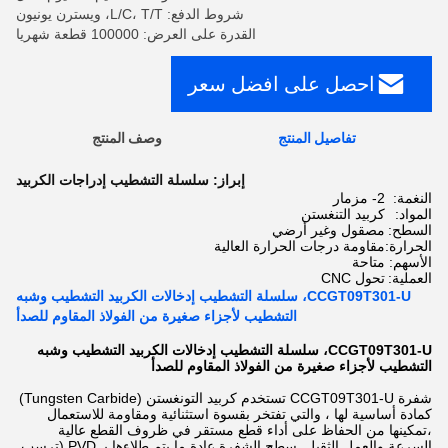
شروط الدفع: L/C، T/T، ويسترن يونيون
القدرة على العرض: 100000 قطعة شهريا
احصل على افضل سعر
تفاصيل المنتج
وصف المنتج
إبراز:
سلسلة التشطيب إدراجات الكربيد
النغمة:
2- مزمار
المواد:
كربيد التنغستن
السطح:
مصقول وغير أرضي
الحرارة:
مقاومة درجات الحرارة العالية
الأسهم:
متاحة
العملية:
تحول CNC
CCGT09T301-U، سلسلة التشطيب إدخالات الكربيد التشطيب وشبه
التشطيب لأجزاء صغيرة من الفولاذ المقاوم للصدأ
CCGT09T301-U، سلسلة التشطيب إدخالات الكربيد التشطيب وشبه
التشطيب لأجزاء صغيرة من الفولاذ المقاوم للصدأ
شفرة CCGT09T301-U تستخدم كربيد التونغستن (Tungsten Carbide)
كمادة أساسية لها ، والتي تفتخر بقسوة استثنائية ومقاومة للاستعمال
،تمكينها من الحفاظ على أداء قطع مستقر في ظروف القطع عالية
السرعة والعمل الثقيل. سطح الشفرة عادة ما يتم طلاءها بـ PVD (ترسب