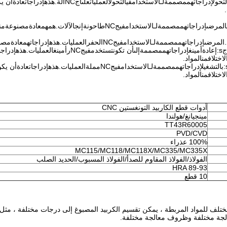
لتحول
إدراجات
هم
مصممة
لـ
الاستخدام
في
التحول
العمليات
على
أ
ج
NC
آلة
.
هذه
إدراجات
عادة
أن يك
.
المرضى
إدراجات
هم
مصممة
لـ
الاستخدام
في
ج
NC
طاحونة
إنج
الآلات
.
هم
هم
عادة
مصنوعة
من
.
المرضى
إدراجات
هم
مصممة
لـ
الاستخدام
في
ج
NC
الحفر
العمليات
.
هذه
إدراجات
هم
عادة
مصن
ج
s
:
إعادة
أمينغ
إدراجات
هم
مصممة
إلى
أن تكون
تستخدم
في
ج
NC
ر
أمينغ
العمليات
.
هذه
إدراجا
لاختلاف
من
المواد
.
:
ب
التشغيل
إدراجات
هم
مصممة
لـ
الاستخدام
في
ج
NC
مملة
العمليات
.
هذه
إدراجات
عادة
أن يكو
لاختلاف
من
المواد
.
أدوات قطع الكاربيد التونغستين CNC
مينجيانغ/هولندا
TT43R60005
PVD/CVD
100% عذراء
MC115/MC118/MC118X/MC335/MC335X
الفولاذ/الفولاذ المقاوم للصدأ/الفولاذ المسبوب/الحديد الصلب
HRA 89-93
10 قطع
الجة مختلفة وظروف معالجة مختلفة.