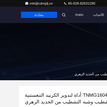
mkt@cdmjdj.cn
86-028-82631290
الأحداث
محادثة
Arabic
TNMG160404 أداة لتدوير الكربيد التنغستنية
شطيب وشبه التشطيب من الحديد الزهري