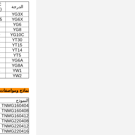
C
الدرجة
)
7
YG3X
5
YG6X
4
YG6
2
YG8
0
YG10C
6
YT30
9
YT15
8
YT14
5
YT5
1
YG6A
1
YG8A
4
YW1
2
YW2
نماذج ومواصفات
النموذج
TNMG160404
TNMG160408
TNMG160412
TNMG220408
TNMG220412
TNMG220416