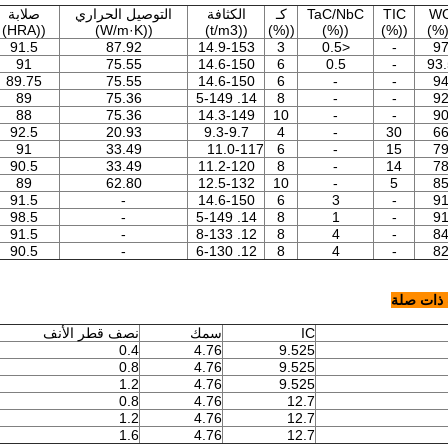
W
TIC
TaC/NbC
كـ
الكثافة
التوصيل الحراري
صلابة
((HRA)
((W/m·K)
((t/m3)
((%)
((%)
((%)
((%
91.5
87.92
14.9-153
3
<0.5
-
9
91
75.55
14.6-150
6
0.5
-
93.
89.75
75.55
14.6-150
6
-
-
9
89
75.36
14. 5-149
8
-
-
9
88
75.36
14.3-149
10
-
-
9
92.5
20.93
9.3-9.7
4
-
30
6
91
33.49
11.0-117
6
-
15
7
90.5
33.49
11.2-120
8
-
14
7
89
62.80
12.5-132
10
-
5
8
91.5
-
14.6-150
6
3
-
9
98.5
-
14. 5-149
8
1
-
9
91.5
-
12. 8-133
8
4
-
8
90.5
-
12. 6-130
8
4
-
8
 ذات صلة
IC
سمك
نصف قطر الأنف
0.4
4.76
9.525
0.8
4.76
9.525
1.2
4.76
9.525
0.8
4.76
12.7
1.2
4.76
12.7
1.6
4.76
12.7