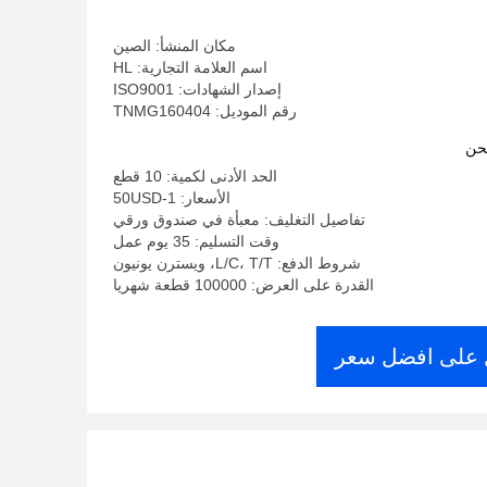
مكان المنشأ: الصين
اسم العلامة التجارية: HL
إصدار الشهادات: ISO9001
رقم الموديل: TNMG160404
حن
الحد الأدنى لكمية: 10 قطع
الأسعار: 1-50USD
تفاصيل التغليف: معبأة في صندوق ورقي
وقت التسليم: 35 يوم عمل
شروط الدفع: L/C، T/T، ويسترن يونيون
القدرة على العرض: 100000 قطعة شهريا
على افضل سعر