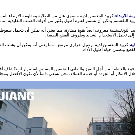
مة للارتداء:
كربيد التنغستن لديه مستوى عال من الصلابة ومقاومة الارتداء الممتا
يد التلفستم يمكن أن تستمر لفترة أطول بكثير من أدوات الصلب التقليدية، مما
يد التونغستينية معروف أيضاً بقوة ممتازة، مما يعني أنه يمكن أن يتحمل ضغوط ع
 إلى تحمل الاستخدام الشديد وظروف القطع الصعبة.
ية:
كربيد التنغستن لديه توصيل حراري مرتفع ، مما يعني أنه يمكن أن يشتت الحرا
قطع وتضمن حياة أطول الأداة.
فوع بالعاطفة من أجل التميز والتفاني للتحسين المستمرباستمرار استكشاف أف
 الابتكار أو الجودة أو خدمة العملاء، نحن نسعى دائماً لأن نكون الأفضل ونتجا