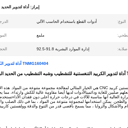
إبراز:
أداة لتدوير الحديد
النوع:
أدوات القطع باستخدام الحاسب الآلي
الدرج
سطحي:
ملمع
الموا
صلابة:
إدارة الموارد البشرية 91.8-92.5
الحج
TNMG160404 أداة لتدوير الكربيد التنغستنية للتشطيب وشبه التشطيب من الحديد الزهري
هري
أدوات قطع التولفستين كربيد CNC هي الخيار المثالي لمعالجة مجموعة متنوعة من 
لهم صلبين للغاية ودائمينالأدوات لديها أيضا مقاومة عالية للكش وارتداء، مما ي
لطحن. يمكن استخدامها لمجموعة متنوعة من المواد ، بما في ذلك الصلب والألو