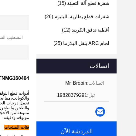
شفرة قطع آلة التعبئة
(15)
شفرات قطع بطارية الليثيوم
(26)
أغطية تدفق الكربيد
(12)
التشطيب ال
لحام ARC بنقل البلازما
(25)
اتصالات
TNMG160404 أداة لتدوير الكربيد التنغستنية للتشطيب وشبه التشطيب من الحديد الز
اتصالات:
Mr. Brobin
تيل:
19828379291
والكوبالت،مما يجع
والطحن والطحن وا
موثوقة ودقيقة.
فئات المنتجات
الدردشة الآن