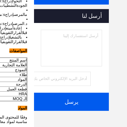
التحول
إدراج
s
:
ا
الجودة
التشطيبات
م
المرضى
إدراج
s
:
م
أرسل لنا
د.
المرضى
إدراج
s
:
د
إعادة
أمينغ
إدرا
قبل
القرار
الثقوب
في
أ
ا
ب
التشغيل
إدراج
s
قبل
القرار
الثقوب
في
أ
ا
المواصفات
اسم المنتج
العلامة التجارية
النموذج
طلاء
المواد
الدرجة
قطعة العمل
HRA
الـ MOQ
يرسل
المواد
مناسبة لمواد مع