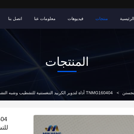
لرئيسية
منتجات
فيديوهات
معلومات عنا
اتصل بنا
المنتجات
تنجستن
>
TNMG160404 أداة لتدوير الكربيد التنغستنية للتشطيب وشبه التشطيب من الحديد الزهري
للت