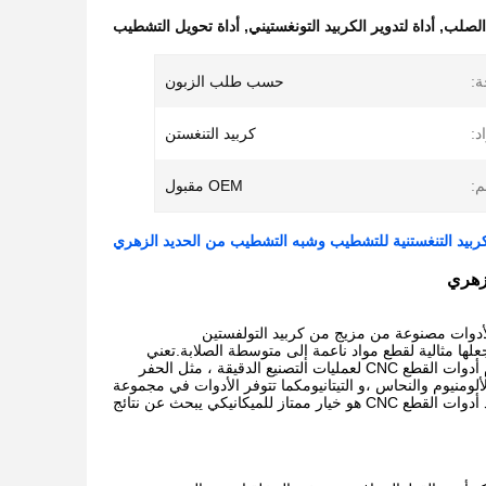
 الصلب
,
أداة لتدوير الكربيد التونغستيني
,
أداة تحويل التشطيب
ة:
حسب طلب الزبون
د:
كربيد التنغستن
م:
OEM مقبول
المواد. هذه الأدوات مصنوعة من مزيج من كربيد التولفستين
جعلها مثالية لقطع مواد ناعمة إلى متوسطة الصلابة.تعني
تحمل درجات الحرارة العالية أنها مناسبة للآلات في درجات حرارة أعلى دون فقدان الأداءتستخدم أدوات القطع CNC لعمليات التصنيع الدقيقة ، مثل الحفر
منيوم والنحاس ،و التيتانيومكما تتوفر الأدوات في مجموعة
متنوعة من الأحجام والأشكال والزوايا ، مما يسمح بأقصى قدر من التنوع والدقة.وولفستين كاربيد أدوات القطع CNC هو خيار ممتاز للميكانيكي يبحث عن نتائج