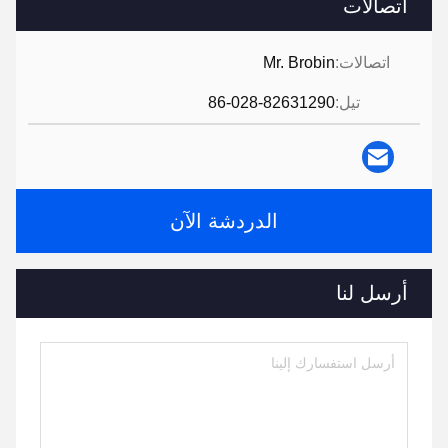
اتصالات
اتصالات:
Mr. Brobin
تيل:
86-028-82631290
الدردشة الآن
أرسل لنا