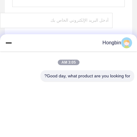
Hongbin
يرسل
3:05 AM
Good day, what product are you looking for?
Chengdu Minjiang Precision Cutting Tool Co.,
Ltd.
mkt@cdmjdj.cn
86-028-82631290