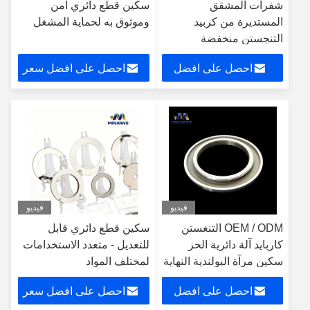
شفرات المشقق
سكين قطع دائري آمن
المستديرة من كربيد
وموثوق به لحماية المشغل
التنجستن منخفضة
الاحتكاك لبطارية ليثيوم
احصل على افضل
احصل على افضل سعر
الطاقة الجديدة
سعر
فيديو
فيديو
OEM / ODM التنغستن
سكين قطع دائري قابل
كاربايد آلة دائرية الحز
للتعديل - متعدد الاستخدامات
سكين مرآة البولندية النهاية
لمختلف المواد
احصل على افضل
احصل على افضل سعر