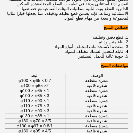
لتقديم أداء استثنائي ودقة في تطبيقات القطع المختلفةهذه السكين
الدائرية القطع بنيت لتلبية متطلبات البيئات الصناعيةمع خصائصها
الاستثنائية ومتانة، فإنه يضمن قطع نظيفة ودقيقة، مما يجعلها خيارا مثاليا
لمجموعة واسعة من مهام قطع المواد.
خصائص المنتج
قطع دقيق ونظيف
بناء متين ودائم
متعددة الاستخدامات لمختلف أنواع المواد
قابلة للتعديل لسمك مختلف للمواد
جودة عالية للعمل المستمر
مواصفات المنتج
الوصف
البعد
شفرة مقطعة
φ100 × φ65 × 0.7
شفرة قاعية
φ100 × φ65 ×2
شفرة مقطعة
φ100 × φ65 × 1
شفرة قاعية
φ100 × φ65 × 3
شفرة مقطعة
φ110 × φ90 × 1
شفرة قاعية
φ110 × φ75 × 3
شفرة قاعية
φ110 × φ90 × 3
شفرة مقطعة
φ130 × φ88 × 1
شفرة قاعية
φ130 × φ70 × 3/5
شفرة مقطعة
φ130 × φ97 × 0.8/1
شفرة قاعية
φ130 × φ95 × 4/5