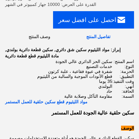
القدرة على العرض: 10000 جهاز كمبيوتر في الشهر
احصل على افضل سعر
تفاصيل المنتج
وصف المنتج
إبراز:
مواد الليثيوم سكين شق دائري
,
سكين قطعة دائرية بولندي
,
مادة الليثيوم قطع قطعة دائرية
اسم المنتج:
سكين الحز الدائري عالي الجودة
النوع:
خدمات التصنيع
الحزمة:
شفرة في عبوة فقاعية ، علبة كرتون
التطبيق:
قطع الأنودات الموجبة والسالبة من الليثيوم
وقت التنفيذ:
35 يوما
أنهي:
البولندي
الحافة:
حاد
السمة:
مقاومة التآكل وصلابة عالية
مواد الليثيوم قطع سكين حلقية للعمل المستمر
سكين حلقية عالية الجودة للعمل المستمر
الوصف
سكين القطع الدائري عالي الجودة هو أداة متعددة الاستخدامات مصممة