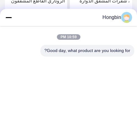
، شفرات المشقق الدوارة
الروتاري القاطع المشققون
من كربيد التنجستن
OD130
Hongbin
احصل على افضل سعر
احصل على افضل سعر
10:59 PM
Good day, what product are you looking for?
Chengdu Minjiang Precision Cutting Tool Co.,
Ltd.
mkt@cdmjdj.cn
86-028-82631290
219 JINFU RD، WENJIANG DISTRICT، CHENGDU،
SICHUAN، CHINA