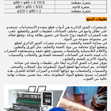
شفرة مقطعة
φ98 × φ66 × 0.7/0.8
شفرة قاعية
φ80 × φ55 × 5/10
شفرة مقطعة
φ110 × φ90 × 1
تطبيقات المنتج
بلدي
شفرات الشق الدائرية هي أدوات قطع متعددة الاستخدامات تستخدم
على نطاق واسع في مختلف الصناعات لتطبيقات الشق والتقطيع. تلعب
هذه الشفرات الدقيقة دورًا حاسمًا في تحقيق نظافة ودقة ،وقطع فعالة
عبر مجموعة متنوعة من المواد.
في صناعة التعبئة والتغليف ، تستخدم شفرات الشق الدائري لقطع
وتقطيع أنواع مختلفة من مواد التعبئة والتغليف مثل الورق والبطون
والأفلام البلاستيكية والملصقات.يضمنون قطع دقيقة ومتسقةهذه الشفرات
ذات قيمة خاصة في الصناعات المصنعة للصناديق والحقائب والتسميات
والمواد الأخرى للتعبئة والتغليف.
تتوفر شفرات الشق الدائرية أيضًا على تطبيقات واسعة في صناعة
الطباعة. يتم استخدامها لقطع المواد المطبوعة مثل المجلات والصحف
والتسميات والملصقات.مع حوافها الحادة و الميزات القابلة للتعديل، هذه
الشفرات تسمح بتقطيع المواد المطبوعة بدقة، مما يضمن منتجات نهائية
خالية من العيوب.