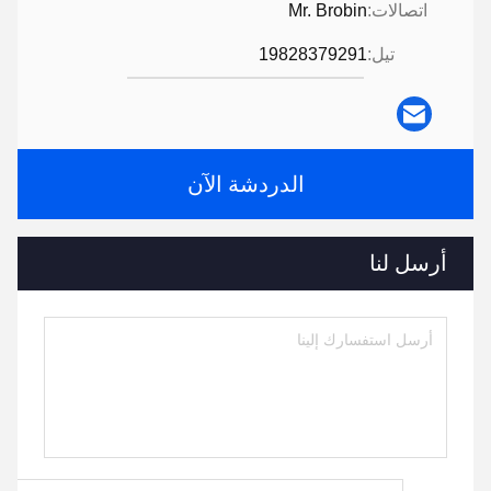
اتصالات:
Mr. Brobin
تيل:
19828379291
الدردشة الآن
أرسل لنا