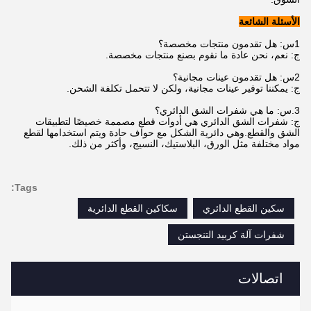
الأسئلة الشائعة
1س: هل تقدمون منتجات مخصصة؟
ج: نعم، نحن عادة ما نقوم بصنع منتجات مخصصة.
2س: هل تقدمون عينات مجانية؟
ج: يمكننا توفير عينات مجانية، ولكن لا تتحمل تكلفة الشحن.
3.
س: ما هي شفرات الشق الدائري؟
ج: شفرات الشق الدائري هي أدوات قطع مصممة خصيصًا لتطبيقات
الشق والقطع.وهي دائرية الشكل مع حواف حادة ويتم استخدامها لقطع
مواد مختلفة مثل الورق، البلاستيك، النسيج، وأكثر من ذلك.
Tags:
سكين القطع الدائري
سكاكين القطع الدائرية
شفرات آلة كربيد التنجستن
اتصالات