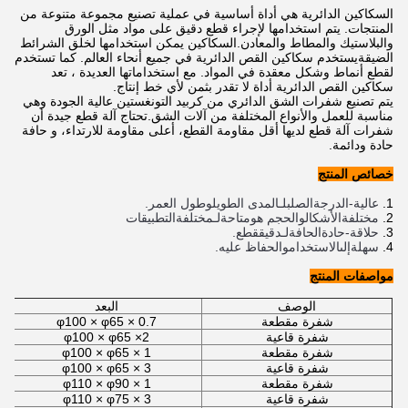
السكاكين الدائرية هي أداة أساسية في عملية تصنيع مجموعة متنوعة من
المنتجات. يتم استخدامها لإجراء قطع دقيق على مواد مثل الورق
والبلاستيك والمطاط والمعادن.السكاكين يمكن استخدامها لخلق الشرائط
الضيقةيستخدم سكاكين القص الدائرية في جميع أنحاء العالم. كما تستخدم
لقطع أنماط وشكل معقدة في المواد. مع استخداماتها العديدة ، تعد
سكاكين القص الدائرية أداة لا تقدر بثمن لأي خط إنتاج.
يتم تصنيع شفرات الشق الدائري من كربيد التونغستين عالية الجودة وهي
مناسبة للعمل والأنواع المختلفة من آلات الشق.تحتاج آلة قطع جيدة أن
شفرات آلة قطع لديها أقل مقاومة القطع، أعلى مقاومة للارتداء، و حافة
حادة ودائمة.
خصائص المنتج
عالية
-
الدرجة
الصلب
لـ
المدى الطويل
و
طول العمر.
مختلفة
الأشكال
و
الحجم هو
متاحة
لـ
مختلفة
التطبيقات
حلاقة
-
حادة
الحافة
لـ
دقيق
قطع.
سهلة
إلى
الاستخدام
و
الحفاظ عليه.
مواصفات المنتج
الوصف
البعد
شفرة مقطعة
φ100 × φ65 × 0.7
شفرة قاعية
φ100 × φ65 ×2
شفرة مقطعة
φ100 × φ65 × 1
شفرة قاعية
φ100 × φ65 × 3
شفرة مقطعة
φ110 × φ90 × 1
شفرة قاعية
φ110 × φ75 × 3