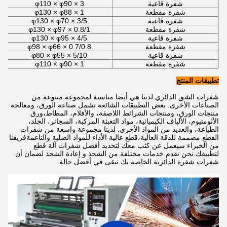
شفرة قاعية
φ110 × φ90 × 3
شفرة مقطعة
φ130 × φ88 × 1
شفرة قاعية
φ130 × φ70 × 3/5
شفرة مقطعة
φ130 × φ97 × 0.8/1
شفرة قاعية
φ130 × φ95 × 4/5
شفرة مقطعة
φ98 × φ66 × 0.7/0.8
شفرة قاعية
φ80 × φ55 × 5/10
شفرة مقطعة
φ110 × φ90 × 1
تطبيقات المنتج
شفرات الشق الدائري لدينا هي أيضا مناسبة لمجموعة متنوعة من
الصناعات الأخرى. بعض التطبيقات الشائعة تشمل صناعة الورق، ومعالجة
منتجات الورق، ومنتجات الشرائط اللاصقة، والأفلام، المطاط،ورق
الألومنيوم، الألياف الكيميائية، مواد التعبئة المركبة، السجائر، الجلد،
الطباعة، والعديد من المواد الأخرى. لدينا مجموعة واسعة من شفرات
القطع مصممة للدقة العالية،قطع عالية الأداء للمواد الصلبة والناعمةفريقنا
من الخبراء سيعمل عن كثب معك لتحديد أفضل شفرات آلة قطع
لتطبيقك.نحن نقدم خدمات مختلفة من الشحذ و إعادة الشحذ لضمان أن
شفرات شفرة الدائرية الخاصة بك تبقى في أفضل حالة.