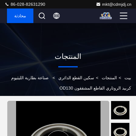
86-028-82631290
mkt@cdmjdj.cn
محادثة
المنتجات
بيت
>
المنتجات
>
سكين القطع الدائري
>
صناعة بطارية الليثيوم
كربيد الروتاري القاطع المشققون OD130