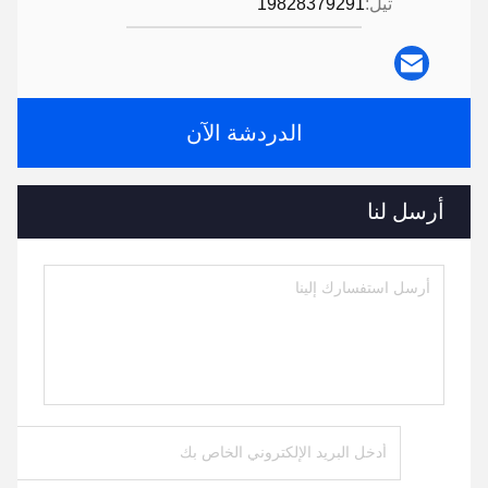
تيل:
19828379291
الدردشة الآن
أرسل لنا