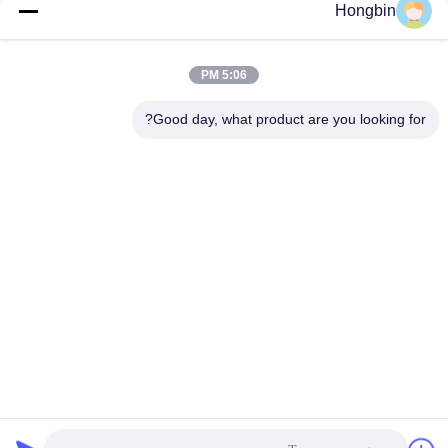
Hongbin
احصل على افضل سعر
احصل على افضل سعر
5:06 PM
Good day, what product are you looking for?
Chengdu Minjiang Precision Cutting Tool Co.,
Ltd.
mkt@cdmjdj.cn
86-028-82631290
219 JINFU RD، WENJIANG DISTRICT، CHENGDU،
SICHUAN، CHINA
الصين جودة جيدة أجزاء كربيد التنجستن المورد. حقوق الطبع والنشر
© 2023-2026 Chengdu Minjiang Precision Cutting Tool Co.,