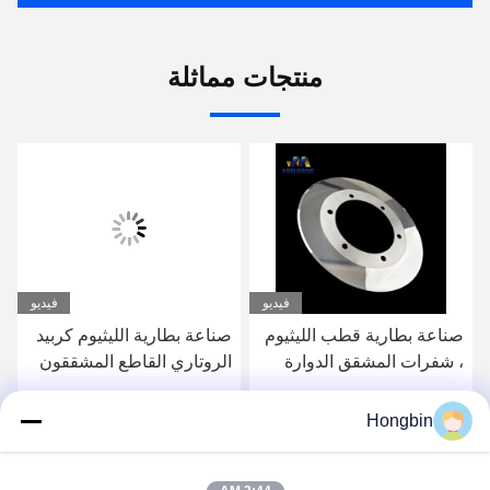
منتجات مماثلة
فيديو
فيديو
صناعة بطارية قطب الليثيوم
صناعة بطارية الليثيوم كربيد
، شفرات المشقق الدوارة
الروتاري القاطع المشققون
من كربيد التنجستن
OD130
Hongbin
احصل على افضل سعر
احصل على افضل سعر