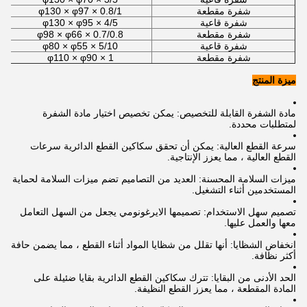
شفرة مقطعة
φ130 × φ97 × 0.8/1
شفرة قاعية
φ130 × φ95 × 4/5
شفرة مقطعة
φ98 × φ66 × 0.7/0.8
شفرة قاعية
φ80 × φ55 × 5/10
شفرة مقطعة
φ110 × φ90 × 1
ميزة المنتج
مادة الشفرة القابلة للتخصيص: يمكن تخصيص اختيار مادة الشفرة
لمتطلبات محددة.
سرعة القطع العالية: يمكن أن تحقق سكاكين القطع الدائرية سرعات
القطع العالية ، مما يعزز الإنتاجية.
ميزات السلامة المحسنة: العديد من التصاميم تضم ميزات السلامة لحماية
المستخدمين أثناء التشغيل.
تصميم سهل الاستخدام: تصميمها الايرغونومي يجعل من السهل التعامل
معها والعمل عليها.
انخفاض الشظايا: أنها تقلل من شظايا المواد أثناء القطع ، مما يضمن حافة
أكثر نظافة.
الحد الأدنى من البقايا: تترك سكاكين القطع الدائرية بقايا ضئيلة على
المادة المقطعة ، مما يعزز القطع النظيفة.