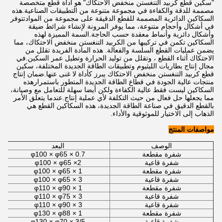
"سكين قطع كربيد التنغستن منخفض الاحتكاك" هو أداة قطع متخصصة
مصممة للدقة والكفاءة في مجموعة متنوعة من التطبيقات الصناعية.هذه
السكاكين الدائرية المصممة للقطع الدقيقة على مجموعة من الموادتتوفر
في أشكال وأحجام متنوعة، مما يوفر المرونة لإنشاء شرائط ضيقة
وأشكال دائرية وأنماط معقدة حسب الحاجة.السمة المميزة لهذه
السكاكين تكمن في تركيبها من الكربيد التنغستن منخفض الاحتكاك، مما
يضمن عمليات القطع السلسة والفعالة. هذه المادة الفريدة تقلل من
الاحتكاك أثناء القطع ، وتقلل من توليد الحرارة وتطيل عمر السكين.في
مجال إنتاج بطاريات الليثيوم وتطبيقات الطاقة الجديدة المختلفة، سكين
قطع كربيد التنغستن منخفض الاحتكاك يبرز كأداة لا غنى عنها.ضمان إنتاج
منتجات عالية الجودة في قطاع الطاقة الجديدة المتطور باستمرارهذه
السكاكين ليست فقط عالية الكفاءة ولكن أيضا سهلة للتعامل مع وصيانة،
مما يجعلها حل فعال من حيث التكلفة لأي عملية إنتاج.عندما يتعلق الأمر
بالقطع الدقيق في صناعة الطاقة الجديدة، هذه السكاكين القطع هي
الذهاب إلى الاختيار للموثوقية والأداء.
مواصفات المنتج
الوصف
البعد
شفرة مقطعة
φ100 × φ65 × 0.7
شفرة قاعية
φ100 × φ65 ×2
شفرة مقطعة
φ100 × φ65 × 1
شفرة قاعية
φ100 × φ65 × 3
شفرة مقطعة
φ110 × φ90 × 1
شفرة قاعية
φ110 × φ75 × 3
شفرة قاعية
φ110 × φ90 × 3
شفرة مقطعة
φ130 × φ88 × 1
شفرة قاعية
φ130 × φ70 × 3/5