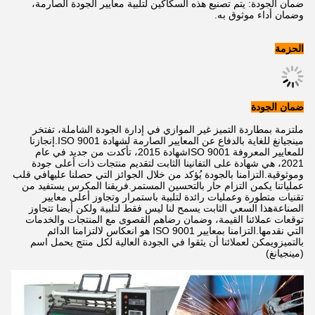
ضمان الجودة: يتم تصنيع هذه السكاكين لتلبية معايير الجودة الصارمة،
وضمان أداء موثوق به.
الحزمة
ضمان الجودة
ملتزمة بمطاردة التميز غير الموازي في إدارة الجودة الشاملة، تفتخر
مينجيانغ للغاية بالدفاع عن المعايير الصارمة لشهادة ISO 9001.إنجازنا
للمعايير المعروفة ISO 9001شهادة 2015، تأكدت من جديد في عام
2021، هي شهادة على التفانينا الثابت لتقديم منتجات ذات أعلى جودة
وموثوقية.التزامنا بالجودة يُؤكد من خلال الجوائز التي حصلنا عليهافي قلب
عملياتنا يكمن التزام حار بالتحسين المستمر.فريقنا المكرس يستفيد من
تقنيات متطورة وعمليات رائدة لتلبية باستمرار وتجاوز أعلى معايير
الصناعةهذا السعي الثابت يسمح لنا ليس فقط لتلبية ولكن أيضا تتجاوز
توقعات عملائنا القيمة، وضمان رضاهم القصوى مع المنتجات والخدمات
التي نقدمها.التزامنا بمعايير ISO 9001 هو انعكاس لالتزامنا الدائم
بالتميزويمكن لعملائنا أن يثقوا في الجودة العالية لكل منتج يحمل اسم
(مينجيانغ)