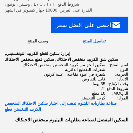
شروط الدفع: L / C ، T / T ، ويسترن يونيون
القدرة على العرض: 10000 جهاز كمبيوتر في الشهر
احصل على افضل سعر
تفاصيل المنتج
وصف المنتج
إبراز:
سكين لقطع الكربيد التونغستيني
,
سكين شق الكربيد منخفض الاحتكاك
,
سكين قطع منخفض الاحتكاك
اسم المنتج:
سكين الحز من كربيد التنجستن منخفض الاحتكاك
النوع:
شفرات التقطيع الدائرية
الحزمة:
شفرة في عبوة فقاعية ، علبة كرتون
الأبعاد:
قابل للتفاوض
وقت الإنتاج:
35 يوما
شروط الدفع:
T/T
الـ MOQ:
10 قطع
المواد:
كربيد التنغستن
صناعة بطاريات الليثيوم تذهب إلى اختيار سكين الاحتكاك المنخفض
الكربيد التنغستن قطع
السكين المفضل لصناعة بطاريات الليثيوم منخفض الاحتكاك