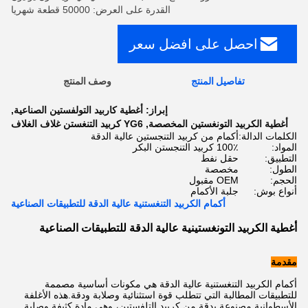
القدرة على العرض: 50000 قطعة شهريا
احصل على افضل سعر
تفاصيل المنتج
وصف المنتج
إبراز:
أغطية كاربيد التولفستين الصناعية
,
أغطية الكربيد التونغستين المخصصة
,
YG6 كربيد التنغستن غلاف الغلاف
الكلمات الدالة:
أكمام من كربيد التنجستين عالية الدقة
المواد:
100٪ كربيد التنجستن البكر
التطبيق:
حقل نفط
الطول:
مخصصة
الحجم:
OEM مقبول
أنواع بوش:
جلبة الأكمام
أكمام الكربيد التنغستنية عالية الدقة للتطبيقات الصناعية
أغطية الكربيد التونغستينية عالية الدقة للتطبيقات الصناعية
مقدمة
أكمام الكربيد التنغستنية عالية الدقة هي مكونات أساسية مصممة
للتطبيقات المطالبة التي تتطلب قوة استثنائية وصلابة ودقة.هذه الأغلفة
الأسطوانية مصنوعة بدقة من كربيد التلفستين، وهي مادة كثيفة وصلبة