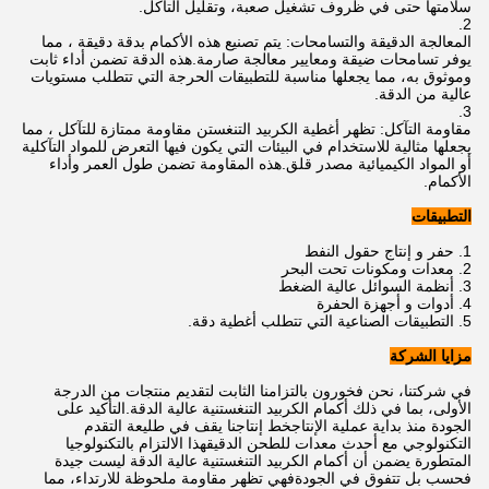
سلامتها حتى في ظروف تشغيل صعبة، وتقليل التآكل.
المعالجة الدقيقة والتسامحات: يتم تصنيع هذه الأكمام بدقة دقيقة ، مما
يوفر تسامحات ضيقة ومعايير معالجة صارمة.هذه الدقة تضمن أداء ثابت
وموثوق به، مما يجعلها مناسبة للتطبيقات الحرجة التي تتطلب مستويات
عالية من الدقة.
مقاومة التآكل: تظهر أغطية الكربيد التنغستن مقاومة ممتازة للتآكل ، مما
يجعلها مثالية للاستخدام في البيئات التي يكون فيها التعرض للمواد التآكلية
أو المواد الكيميائية مصدر قلق.هذه المقاومة تضمن طول العمر وأداء
الأكمام.
التطبيقات
حفر و إنتاج حقول النفط
معدات ومكونات تحت البحر
أنظمة السوائل عالية الضغط
أدوات و أجهزة الحفرة
التطبيقات الصناعية التي تتطلب أغطية دقة.
مزايا الشركة
في شركتنا، نحن فخورون بالتزامنا الثابت لتقديم منتجات من الدرجة
الأولى، بما في ذلك أكمام الكربيد التنغستنية عالية الدقة.التأكيد على
الجودة منذ بداية عملية الإنتاجخط إنتاجنا يقف في طليعة التقدم
التكنولوجي مع أحدث معدات للطحن الدقيقهذا الالتزام بالتكنولوجيا
المتطورة يضمن أن أكمام الكربيد التنغستنية عالية الدقة ليست جيدة
فحسب بل تتفوق في الجودةفهي تظهر مقاومة ملحوظة للارتداء، مما