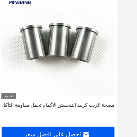
ديو
فيديو
اء
مضخة الزيت كربيد التنجستن الأكمام تحمل مقاومة التآكل
احصل على افضل سعر