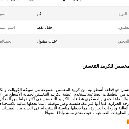
النوع:
كم
الموا
تطبيق:
حقل نفط
اسم المنت
لحجم:
OEM مقبول
الخصائص
مخصص للكربيد التنغستن
نغستن هو قطعة أسطوانية من كربيد التنغستن مصنوعة من سبيكة الكوبالت والكرو
د من التطبيقات الصناعية.تستخدم أغطية الكربيد التنغستن لحماية الأسطح من
الفضاء الجوي والعسكري.غطاءات الكربيد التنغستن هي أكثر دواما من المعادن الت
ة الحرارة. كما أنها غير مغناطيسية وغير موصلة ، مما يجعلها مثالية للاستخدام 
الية ودرجات الحرارة، مما يجعلها مناسبة للاستخدام في العديد من العمليات الصن
 التطبيقات الصناعية ، حيث تقدم متانة وأداءً متفوقًا.
ت