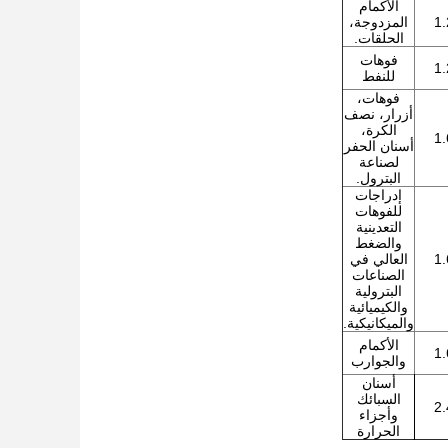
الأكمام
1.
المزدوجة،
الحلقات.
فوهات
1.
للنفط
فوهات،
أزرار، نصف
الكرة،
1.
أسنان الحفر
لصناعة
البترول.
إدراجات
للفوهات
التعدينية
والضغط
1.
العالي في
الصناعات
البترولية
والكيميائية
والميكانيكية.
الأكمام
1.
والجوارب
أسنان
السبائك
2.
وأجزاء
الحرارة