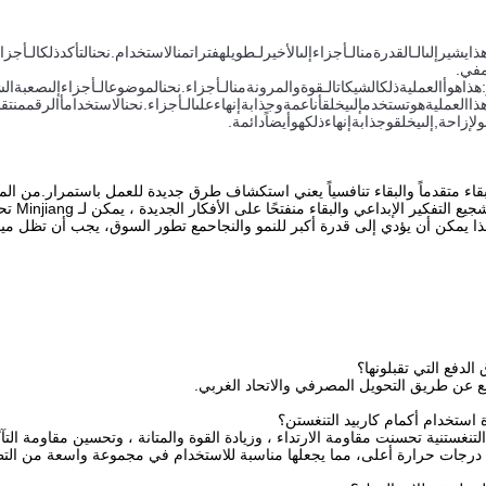
ذا
يشير
إلى
الـ
القدرة
من
الـ
أجزاء
إلى
الأخير
لـ
طويله
فترات
من
الاستخدام
.
نحن
التأكد
ذلك
الـ
أجزا
في
.
:
هذا
هو
أ
العملية
ذلك
الشيكات
الـ
قوة
و
المرونة
من
الـ
أجزاء
.
نحن
الموضوع
الـ
أجزاء
إلى
صعبة
ال
ذا
العملية
هو
تستخدم
إلى
يخلق
أ
ناعمة
و
جذابة
إنهاء
على
الـ
أجزاء
.
نحن
الاستخدام
أ
الرقم
من
تق
ول
إزاحة
,
إلى
يخلق
و
جذابة
إنهاء
ذلك
هو
أيضاً
دائمة
.
لبقاء متقدماً والبقاء تنافسياً يعني استكشاف طرق جديدة للعمل باستمرار.من 
النجاحم
 يمكن أن يؤدي إلى قدرة أكبر للنمو والنجاحمع تطور السوق، يجب أن تظل مينج
ع عن طريق التحويل المصرفي والاتحاد الغربي.
التنغستنية تحسنت مقاومة الارتداء ، وزيادة القوة والمتانة ، وتحسين مقاومة التآ
درجات حرارة أعلى، مما يجعلها مناسبة للاستخدام في مجموعة واسعة من التط