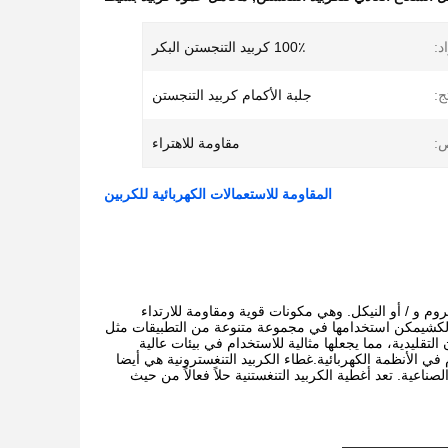
د:
100٪ كربيد التنجستن البكر
ج:
جلبة الأكمام كربيد التنجستن
:
مقاومة للاهتراء
المقاومة للاستعمالات الكهربائية للكربين
م و / أو النيكل. وهي مكونات قوية ومقاومة للارتداء
 الكشيمكن استخدامها في مجموعة متنوعة من التطبيقات مثل
قليدية، مما يجعلها مثالية للاستخدام في بيئات عالية
في الأنظمة الكهربائية.غطاء الكربيد التنغسترونية هي أيضا
اعية. تعد أغطية الكربيد التنغستنية حلاً فعالاً من حيث