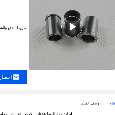
شروط الدفع والش
احصل 
نتج
وصف المنتج
إبراز:
حقل النفط غلافات الكربيد التنغستين
,
محامل