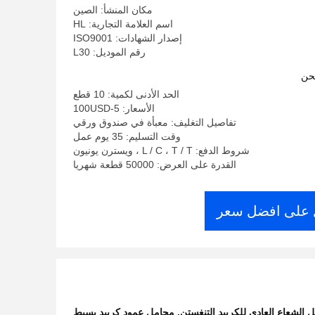
مكان المنشأ: الصين
اسم العلامة التجارية: HL
إصدار الشهادات: ISO9001
رقم الموديل: L30
حن
الحد الأدنى لكمية: 10 قطع
الأسعار: 5-100USD
تفاصيل التغليف: معبأة في صندوق ورقي
وقت التسليم: 35 يوم عمل
شروط الدفع: L / C ، T / T ، ويسترن يونيون
القدرة على العرض: 50000 قطعة شهريا
على افضل سعر
 الشعاع العادي للكربيد التنغستن
,
محامل عمود كربيد بسيط