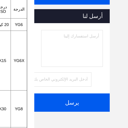
درجة
الدرجة
ISO
أرسل لنا
YG6
20 كيلو
K15
YG6X
يرسل
K30
YG8