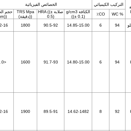
التركيب الكيميائي
الخصائص الفيزيائية
الكثافة g/cm3
صلابة HRA ((±
TRS Mpa
حجم ال
CO٪
% WC
((± 0.1)
0.5)
((دقيقة)
((μm)
2-16
1800
90.5-92
14.85-15.00
6
94
.0
<
1600
91.7-93
14.80-15.00
6
94
2-16
1900
89.5-91
14.62-1482
8
92