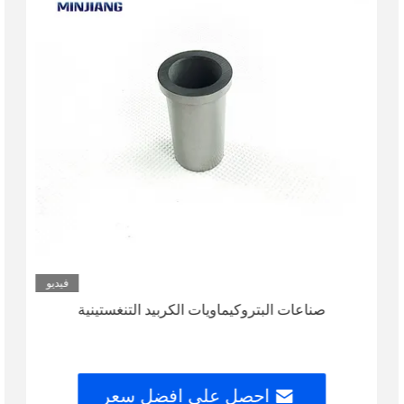
فيديو
صناعات البتروكيماويات الكربيد التنغستينية
احصل على افضل سعر