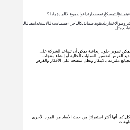
ء
هم
بنيت
إلى
تمسك
إرتفع
ضد
ارتداء
و
الدموع
,
لا
المادة
ماذا ؟
شروط
و
الاختبار
بلدي
قوة
,
ضمان
ذلك
الـ
أجزاء
هم
مناسبة
لـ
الاستخدام
في
الـ
المقصود
البيئة
.
نيات
,
مثل 
الممكن تطوير حلول إبداعية يمكن أن تساعد الشركة على
ن خلال تشجيع التفكير الإبداعي والبقاء منفتحًا على الأفكار الجديدة ، يمكن لـ Minjiang تحديد الفرص لتحسين العمليات الحالية أو إنشاء منتجات
يانغ ملتزمة بالابتكار وتظل منفتحة على الأفكار والفرص
كل.كما أنها أكثر استقرارًا من حيث الأبعاد من المواد الأخرى
بيقات.