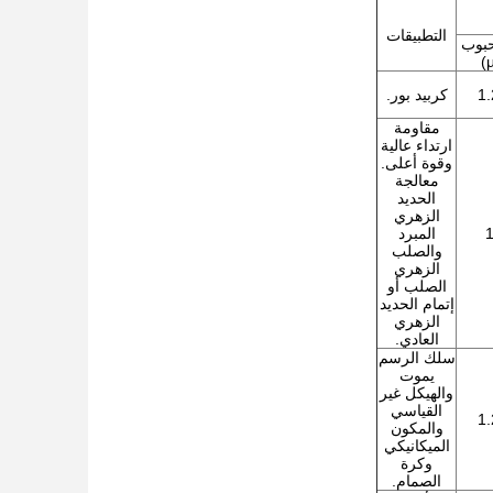
التطبيقات
حبوب
1.
كربيد بور.
مقاومة
ارتداء عالية
وقوة أعلى.
معالجة
الحديد
الزهري
1
المبرد
والصلب
الزهري
الصلب أو
إتمام الحديد
الزهري
العادي.
سلك الرسم
يموت
والهيكل غير
القياسي
1.
والمكون
الميكانيكي
وكرة
الصمام.