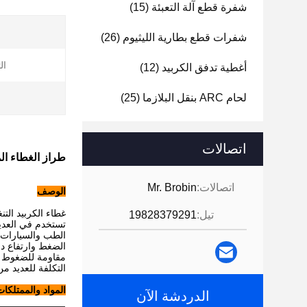
شفرة قطع آلة التعبئة
(15)
شفرات قطع بطارية الليثيوم
(26)
ال
أغطية تدفق الكربيد
(12)
لحام ARC بنقل البلازما
(25)
ا
اتصالات
طراز الغطاء ال
اتصالات:
Mr. Brobin
الوصف
غطاء الكربيد الت
تيل:
19828379291
تستخدم في العدي
الطب والسيارات و
الضغط وارتفاع درج
مقاومة للضغوط الع
التكلفة للعديد من
المواد والممتلكا
الدردشة الآن