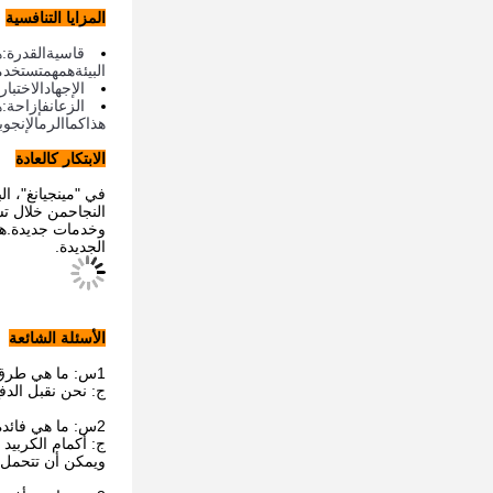
المزايا التنافسية
قاسية
القدرة
:
ه
البيئة
هم
هم
تستخدم
الإجهاد
الاختبار
الزعانف
إزاحة
:
ه
هذا
كما
الرمال
إنج
و
ب
الابتكار كالعادة
في "مينجيانغ"، ا
وخدمات جديدة.هذا
الجديدة.
الأسئلة الشائعة
1س: ما هي طرق الدفع التي تقبلونها؟
ج: نحن نقبل الدف
2س: ما هي فائدة استخدام أكمام كاربيد التنغستن؟
ج: أكمام الكربيد 
ويمكن أن تتحمل 