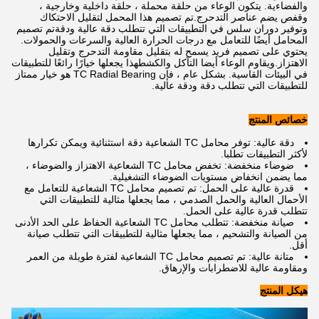
والفضاءية. يتكون الوعاء من حلقة محملة ، حلقة داخلية وخارجية ،
وقفص يضم عناصر التدحرج.تم تصميم هذا المحمل لتقليل الاحتكاك
وتوفير دوران سلس في التطبيقات التي تتطلب دقة عالية ودقةتم تصميم
المحامل أيضًا للتعامل مع درجات الحرارة العالية والسرعات والحمولات.
يحتوي على تصميم فريد يسمح له بتقليل مقاومة التدحرج وتقليل
الاهتزاز.ويقاوم الوعاء أيضا التآكل والكشطهذا يجعلها خيارًا رائعًا للتطبيقات
في البيئات القاسية. بشكل عام ، فإن TC Radial Bearing هو خيار ممتاز
للتطبيقات التي تتطلب دقة ودقة عالية.
خصائص المنتج
دقة عالية: توفر محامل TC الشعاعية دقة استثنائية ويمكن تكرارها
لأكثر التطبيقات تطلبا.
ضوضاء منخفضة: تخفض محامل TC الشعاعية الاهتزاز والضوضاء ،
مما يضمن انخفاض مستويات الضوضاء التشغيلية.
قدرة عالية على الحمل: تم تصميم محامل TC الشعاعية للتعامل مع
الأحمال العالية والحمل الصدمي ، مما يجعلها مثالية للتطبيقات التي
تتطلب قدرة عالية على الحمل.
صيانة منخفضة: تتطلب محامل TC الشعاعية الحفاظ على الحد الأدنى
من الصيانة والتشحيم ، مما يجعلها مثالية للتطبيقات التي تتطلب صيانة
أقل.
متانة عالية: تم تصميم محامل TC الشعاعية لفترة طويلة من العمر
ومقاومة عالية للاضطرابات والإرهاق.
هيكل المنتج