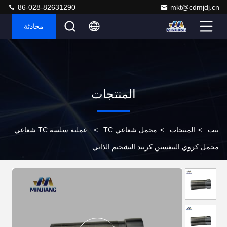
86-028-82631290
mkt@cdmjdj.cn
محادثة
المنتجات
بيت
>
المنتجات
>
محمل شعاعي TC
>
عملية سلسة TC شعاعي
محمل كروي التنغستن كربيد التشحيم الذاتي