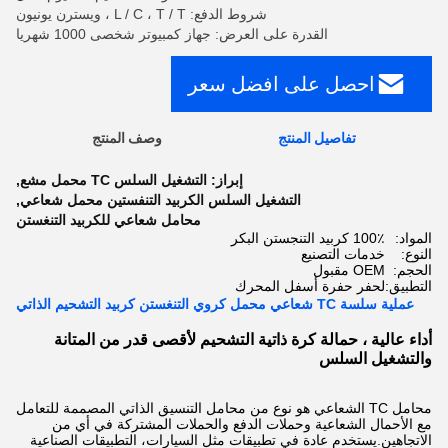
شروط الدفع: L / C ، T / T ، ويسترن يونيون
القدرة على العرض: جهاز كمبيوتر شخصى 1000 شهريا
احصل على افضل سعر
تفاصيل المنتج
وصف المنتج
إبراز:
التشغيل السلس TC محمل مشع
,
التشغيل السلس الكربيد التنفستين محمل شعاعي
,
محامل شعاعي للكربيد التنغستن
المواد:
100٪ كربيد التنجستن البكر
النوع:
خدمات التصنيع
الحجم:
OEM مقبول
التطبيق:
لحفر حفرة أسفل المحرك
عملية سلسة TC شعاعي محمل كروي التنغستن كربيد التشحيم الذاتي
أداء عالية ، حمالة كرة ذاتية التشحيم لأقصى قدر من المتانة
والتشغيل السلس
محامل TC الشعاعي هو نوع من محامل التنسيق الذاتي المصممة للتعامل
مع الأحمال الشعاعية وحملات الدفع والحملات المشتركة في أي من
الاتجاهين.يستخدم عادة في تطبيقات مثل السيارات، التطبيقات الصناعية