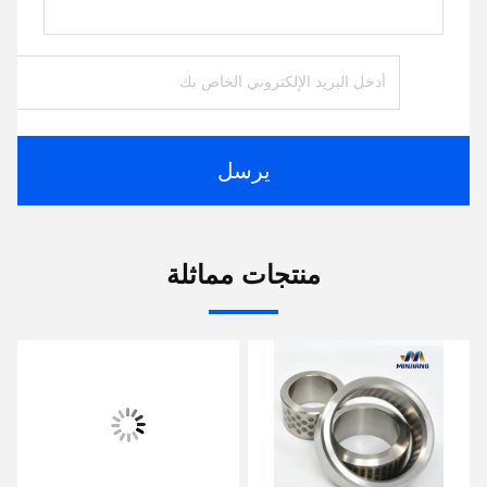
يرسل
منتجات مماثلة