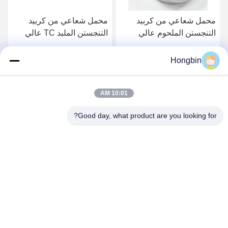
محمل شعاعي من كربيد
محمل شعاعي من كربيد
التنجستن الملحوم عالي
التنجستن الملبد TC عالي
المقاومة للتآكل - مخصص
المقاومة للتآكل مخصص
لصناعة التعدين
لتطبيقات التعدين
Hongbin
احصل على افضل سعر
احصل على افضل سعر
10:01 AM
Good day, what product are you looking for?
Chengdu Minjiang Precision Cutting Tool Co.,
Ltd.
mkt@cdmjdj.cn
86-028-82631290
219 JINFU RD، WENJIANG DISTRICT، CHENGDU،