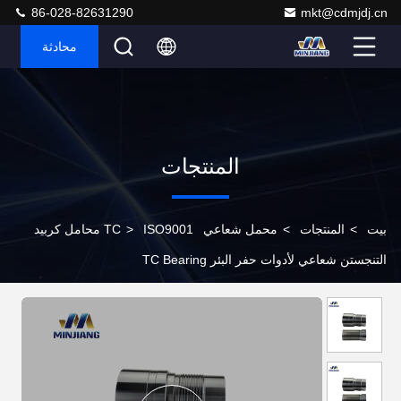
86-028-82631290
mkt@cdmjdj.cn
محادثة
المنتجات
بيت
>
المنتجات
>
محمل شعاعي TC
>
ISO9001 محامل كربيد
التنجستن شعاعي لأدوات حفر البئر TC Bearing