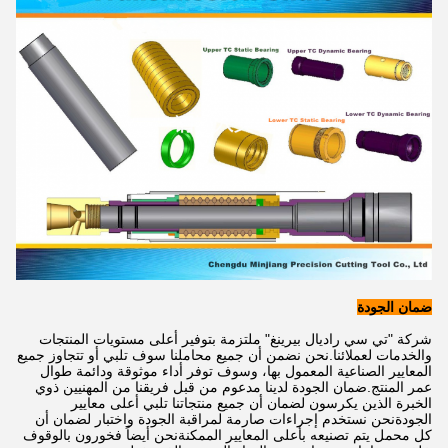
ضمان الجودة
شركة "تي سي راديال بيرينغ" ملتزمة بتوفير أعلى مستويات المنتجات
والخدمات لعملائنا.نحن نضمن أن جميع محاملنا سوف تلبي أو تتجاوز جميع
المعايير الصناعية المعمول بها، وسوف توفر أداء موثوقة ودائمة طوال
عمر المنتج.ضمان الجودة لدينا مدعوم من قبل فريقنا من المهنيين ذوي
الخبرة الذين يكرسون لضمان أن جميع منتجاتنا تلبي أعلى معايير
الجودةنحن نستخدم إجراءات صارمة لمراقبة الجودة واختبار لضمان أن
كل محمل يتم تصنيعه بأعلى المعايير الممكنةنحن أيضاً فخورون بالوقوف