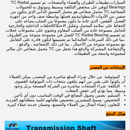
السيارات,تطبيقات الطيران والفضاء والمضخات. تم تصميم TC Radial
Bearings لتوفير حل منخفض التكلفة وبسيط وموثوق به للحمولات
الشعاعية.TC محمل شعاعي هو محمل التنسيق الذاتي الذي يتكون من
صفين من الأدوات الأسطوانيةيتم فصلها بواسطة صف واحد من أجهزة
الفصل. القفص، الذي عادة ما يكون مصنوعا من الصلب،يساعد على
الحفاظ على سلامة المحمل وتقليل الاحتكاكالحلقات الداخلية والخارجية
للحامل مصنوعة عادة من الصلب المقاوم وتحتوي على مجموعات عجلات.
تم تصميم TC Radial Bearing للعمل في مجموعة متنوعة من الظروف
،بما في ذلك السرعات العاليةكما تم تصميمها لتكون قادرة على التعامل
مع مجموعة متنوعة من الأحمال ، بما في ذلك الإشعاعية ، والدفع ،
والإشعاعية المشتركة والدفع.هذا يجعل من TC محمل شعاعي حل مثالي
لمجموعة واسعة من التطبيقات.
الإمدادات من المصدر
الموثوقية: من خلال شراء السلع مباشرة من المصدر، يمكن للعملاء
أن يكونوا على يقين من أنهم يتلقون منتجات ذات الموثوقية القصوى.
التكلفة: شراء المنتجات مباشرة من الشركة المصنعة يزيل وجود
وسيط، مما يؤدي إلى خفض النفقات.
التسليم: يضمن وصول البضائع في الوقت المناسب دون أي تأخير.
التخصيص: يسمح للمشترين بتخصيص طلباتهم لتلبية متطلباتهم الفردية.
التعاون: إنشاء اتصال بين العملاء والمصنع، وضمان خدمة عملاء كبيرة.
هيكل المنتج