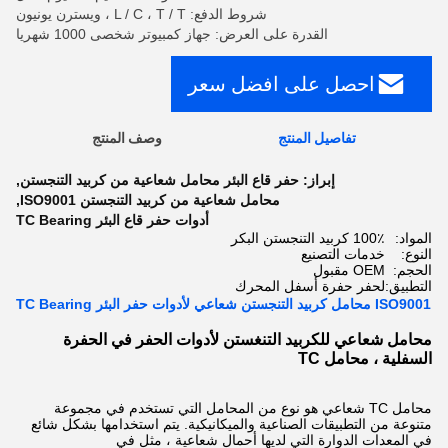
شروط الدفع: L / C ، T / T ، ويسترن يونيون
القدرة على العرض: جهاز كمبيوتر شخصى 1000 شهريا
احصل على افضل سعر
تفاصيل المنتج
وصف المنتج
إبراز:
حفر قاع البئر محامل شعاعية من كربيد التنجستن
,
محامل شعاعية من كربيد التنجستن ISO9001
,
أدوات حفر قاع البئر TC Bearing
المواد:
100٪ كربيد التنجستن البكر
النوع:
خدمات التصنيع
الحجم:
OEM مقبول
التطبيق:
لحفر حفرة أسفل المحرك
ISO9001 محامل كربيد التنجستن شعاعي لأدوات حفر البئر TC Bearing
محامل شعاعي للكربيد التنغستن لأدوات الحفر في الحفرة
السفلية ، محامل TC
محامل TC شعاعي هو نوع من المحامل التي تستخدم في مجموعة
متنوعة من التطبيقات الصناعية والميكانيكية. يتم استخدامها بشكل شائع
في المعدات الدوارة التي لديها أحمال شعاعية ، مثل في