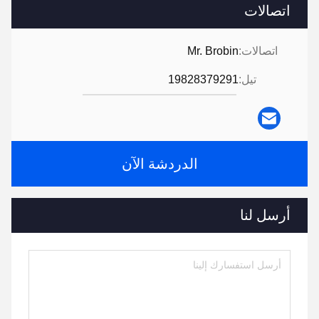
اتصالات
اتصالات:
Mr. Brobin
تيل:
19828379291
الدردشة الآن
أرسل لنا