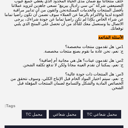
خلف منتجاتنا مع ضمان مدى الحياة المحدود الذي يغطي جميع عيوب
التصنيعفي شركة "تي سي راديال بيرينغ" نسعى جاهدين لتزويد عملائنا
بأفضل المنتجات والخدمات الممكنةنحن واثقون من أن تدابير مراقبة
الجودة لدينا والالتزام بالرضا عن العملاء سوف تضمن أن تكون راضيا تماما
عن شراء الخاص بكإذا لم تكن راضيا تماما عن جودة شراءك، يرجى
الاتصال بنا وسنعمل معك للتأكد من أن تحصل على المنتج الذي يلبي
توقعاتك.
الأسئلة الشائعة
1س: هل تقدمون منتجات مخصصة؟
ج: نعم، نحن عادة ما نقوم بصنع منتجات مخصصة.
2س: هل تقدمون عينات؟ هل هي مجانية أم إضافية؟
ج: نعم، يمكننا أن نقدم العينة مجانا ولكن لا تدفع تكلفة الشحن.
3س: هل المنتجات ذات جودة عالية؟
ج: نعم، سيتم اختبار المواد الخام قبل الإنتاج الكلي، وسوف نتحقق من
الخصائص المادية والشكل والتسامح لضمان المنتجات المؤهلة قبل
الشحن.
Tags:
محمل شعاعي TC
محمل شعاعي
محمل TC