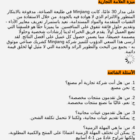
ميزة العلامة التجارية
على مدار 30 عامًا، كانت Minjiang في طليعة الصناعة، مدفوعة بالابتكار
المتطور والالتزام الذي لا هوادة فيه بالجودة. من خلال الاستفادة من
التقنيات المتقدمة والمواد المستدامة، نعيد باستمرار تعريف معايير الأداء -
وتقديم حلول فائقة تتفوق على المنافسين. ما يميزنا حقًا هو فلسفتنا التي
تضع العميل أولاً. يقدم فريق الخبراء لدينا إرشادات شخصية وحلولًا
مصممة خصيصًا، مما يضمن حصول كل عميل على أفضل النتائج. لقد
أرسى هذا السعي الدؤوب للتميز شركة Minjiang كشريك صناعي موثوق
به - يجمع بين البحث والتطوير الرائد والخدمة التي لا مثيل لها لخلق قيمة
دائمة.
الأسئلة الشائعة
1. س: هل أنت شركة تجارية أم مصنع؟
ج: نحن مصنع.
2. س: هل تقدمون منتجات مخصصة؟
ج: نعم، غالبًا ما نصنع منتجات مخصصة.
3. س: هل تقدمون عينات مجانية؟
ج: يمكننا تقديم عينات مجانية، ولكننا لا نتحمل تكلفة الشحن.
4. س: ما هي المهلة الزمنية؟
ج:
يمكن أن تختلف المهلة الزمنية اعتمادًا على المنتج والكمية المطلوبة،
ولكنها تتراوح عادةً من 1-4 أسابيع.