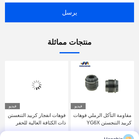
يرسل
منتجات مماثلة
فيديو
فيديو
مقاومة التآكل الرملي فوهات
فوهات انفجار كربيد التنغستن
كربيد التنجستن YG6X
ذات الكثافة العالية للحفر
الصناعي