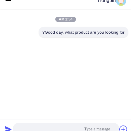
Hongbin
احصل على افضل سعر
احصل على افضل سعر
1:54 AM
Good day, what product are you looking for?
Chengdu Minjiang Precision Cutting Tool Co.,
Ltd.
mkt@cdmjdj.cn
86-028-82631290
219 JINFU RD، WENJIANG DISTRICT، CHENGDU،
SICHUAN، CHINA
الصين جودة جيدة أجزاء كربيد التنجستن المورد. حقوق الطبع والنشر
© 2023-2026 Chengdu Minjiang Precision Cutting Tool Co.,