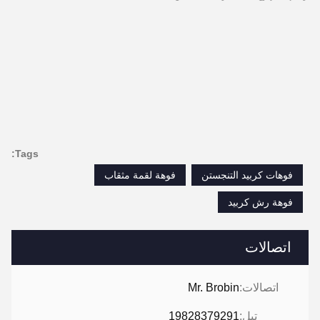
Tags:
فوهات كربيد التنجستن
فوهة لقمة مثقاب
فوهة رش كربيد
اتصالات
اتصالات:
Mr. Brobin
تيل:
19828379291