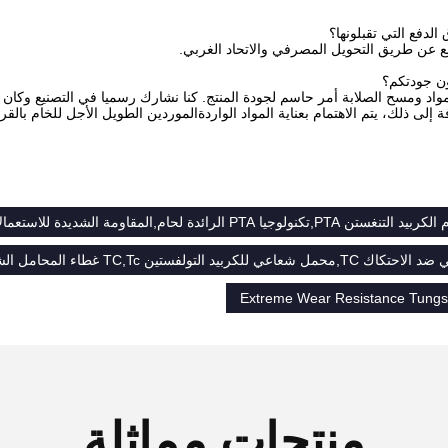
ع عن طريق التحويل المصرفي والاتحاد الغربي.
مواد ومسح الصلابة أمر حاسم لجودة المنتج. كنا نشارك رسميا في التصنيع وكان لدي
ة إلى ذلك، يتم الاهتمام بعناية المواد الواردةالموردين الطويل الأجل للخام با
PTA الرائدة لحام,المقاومة الشديدة للاستعمالات الكربونية التونغستين
لكربيد التولفستين TC,Tc غطاء المحامل الشعاعي
Extreme Wear Resistance Tungs
منتجات مماثلة