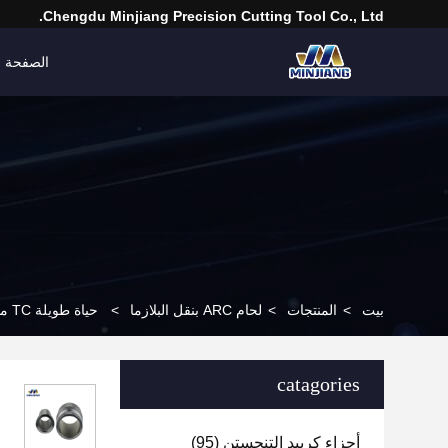
Chengdu Minjiang Precision Cutting Tool Co., Ltd.
الصفحة ا
بيت
>
المنتجات
>
لحام ARC بنقل البلازما
>
حياة طويلة TC محامل شعاعية هندسية مع البلازما نقلت تقنية لحام القوس
catagories
أجزاء كربيد التنجستن
(95)