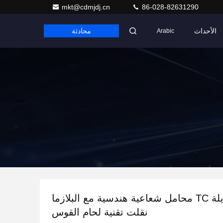
mkt@cdmjdj.cn
86-028-82631290
الأحداث
محادثة
Arabic
حياة طويلة TC محامل شعاعية هندسية مع البلازما
نقلت تقنية لحام القوس