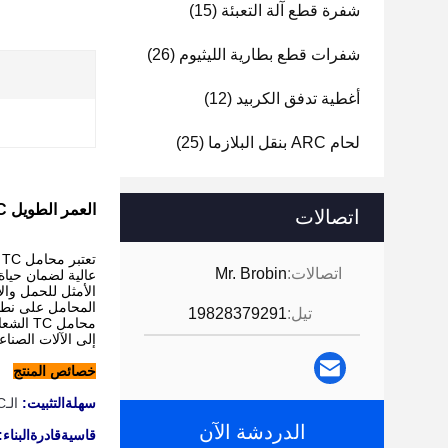
شفرة قطع آلة التعبئة
(15)
شفرات قطع بطارية الليثيوم
(26)
أغطية تدفق الكربيد
(12)
ا
لحام ARC بنقل البلازما
(25)
العمر الطويل TC محامل شعاعية هندسية مع البلازما نقلت تقنية لحام القوس
اتصالات
اتصالات:
Mr. Brobin
عالية لضمان حيا
المحامل على نطا
تيل:
19828379291
إلى الآلات الصناع
خصائص المنتج
سهلة
التثبيت
:
الـ
C
الدردشة الآن
قاسية
قادرة
البناء
: