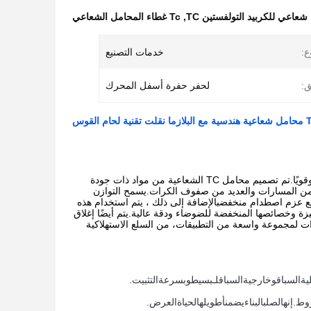
عاعي للكربيد التولفستين TC
,
Tc غطاء المحامل الشعاعي
ع:
خدمات التصنيع
ق:
لحفر حفرة أسفل المحرك
تعتبر محامل TC الشعاعية الحل المثالي لمجموعة واسعة من التطبيقات التي تتطلب حلًا موثوقًا وقويًا.تم تصميم محامل TC الشعاعية من مواد ذات جودة
من المسارات والعديد من صفوف الكرات.يسمح التوازن
ات محامل TC شعاعية لتوفير سرعة عالية مع عزم اصطدام منخفضبالإضافة إلى ذلك ، يتم استخدام هذه
وخصائصها المنخفضة للضوضاء ودقة عالية.يتم أيضًا إغلاق
ل TC الشعاعية مزيجا ممتازا من الميزات لمجموعة واسعة من التطبيقات، من السلع الاستهلاكية
ية
السباق
و
خارجية
السباق
لـ
بسيط
و
بسرعة
التثبيت
.
وط
.
إنه
الصلب
البناء
يضمن
أ
طويله
الحياة
العرض
.