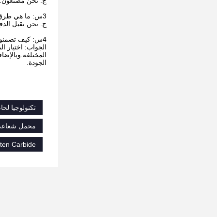
ج: نحن مصنعون.
3س: ما هي طرق الدفع التي تقبلونها؟
ج: نحن نقبل الدف
4س: كيف تضمنون جودتكم؟
الجواب: اختيار ال
المختلفة.وبالإضاف
الجودة.
تكنولوجيا لحام الكربيد التنغستن PTA,تكنولوجيا 
محمل شعاعي ضد الاحتكاك TC,محمل شعاعي ل
ten Carbide