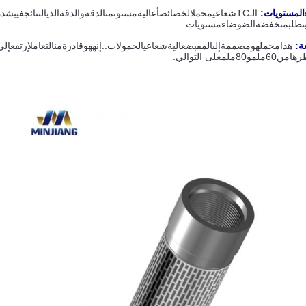
المستويات
:
الـ
TC
شعاعي
محمل
الخصائص
أ
عالية
مستوى
من
الدقة
و
الدقة
الذي
النتائج
في
بشدة
تطلب
منخفضة
الضوضاء
مستويات
.
ة
:
هذا
محمل
هو
مصممة
إلى
المقبض
عالية
شعاعي
الحمولات
.
.إنه
هو
قادرة
من
التعامل
إرتفع
إلى
رها
من
60
ملم
و
80
ملم
على التوالي
.