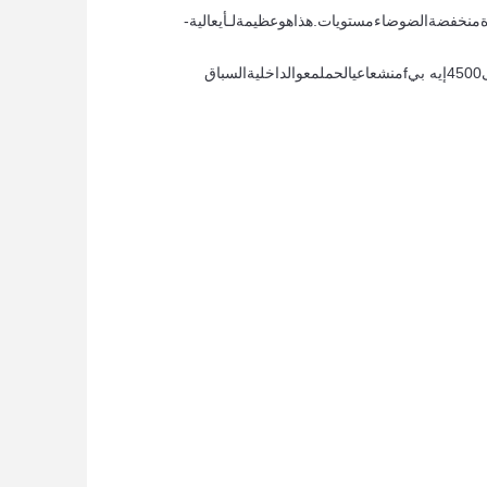
منخفضة
الضوضاء
مستويات
.
هذا
هو
عظيمة
لـ
أي
عالية
-
500
4
إيه بي
f
من
شعاعي
الحمل
مع
و
الداخلية
السباق