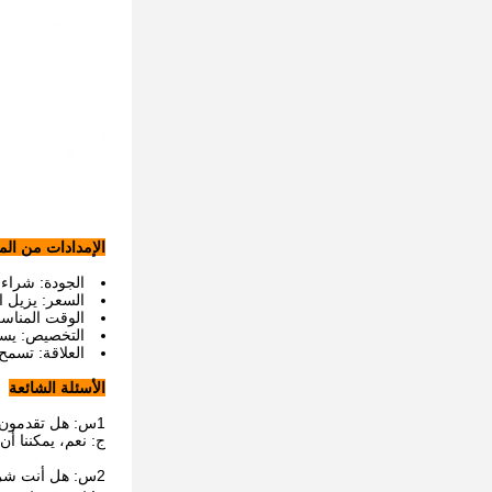
الإمدادات من ال
الجودة: شراء 
السعر: يزيل ا
الوقت المناس
التخصيص: يسمح
العلاقة: تسمح 
الأسئلة الشائعة
1س: هل تقدمون عينات؟ هل هي مجانية أم إضافية؟
ج: نعم، يمكننا أن
2س: هل أنت شركة تجارية أو مصنعة؟