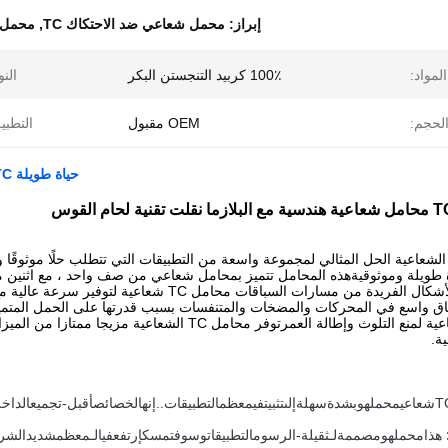
إبراز:
محمل شعاعي ضد الاحتكاك TC
,
محمل ش
المواد:
100٪ كربيد التنجستن البكر
النو
لحجم:
OEM مقبول
التطبي
حياة طويلة TC محامل شعاعية هندسية مع البلازما نقلت تقنية لحام القوس
ة طويلة وموثوقيةهذه المحامل تتميز بمحامل شعاعي من صف واحد ، مع اثنين 
الأمثل للحمل والأشكال الفريدة من مسارات السباق
ق واسع في المحركات والمضخات والمتنفسات بسبب قدرتها على الحمل المتميزة 
محامل TC الشعاعية لمنع التلوث وإطالة العمرتوفر محام
ية.
T
شعاعي
محمل
هو
بشدة
سهلة
إلى
تثبيت
في
معظم
التطبيقات
.
.إنه
الخصائص
أ
قبل
-
تجميع
الداخل
هذا
محمل
هو
مصممة
لـ
ثقيلة
-
الرسوم
التطبيقات
و
سوف
تمسك
إرتفع
في
الـ
معظم
شديد
الشر