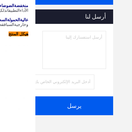
منخفضة
الضوضاء
الأداء
التطبيقات
ذلك
ي
أرسل لنا
عالية
الحمولة
السع
و
خارجية
السباق
قط
هيكل المنتج
يرسل