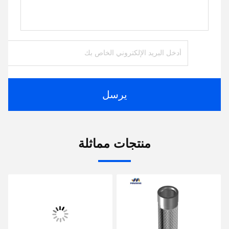
يرسل
منتجات مماثلة