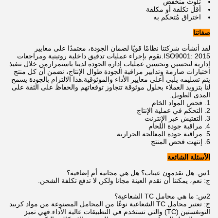
تلوث منخفض
أقل تكلفة أو مكلفة
اختراق مُتحكم به
صفاتنا
لقد أنشأت شركتنا نظامًا قويًا لضمان الجودة، معتمدًا على معايير
ISO9001: 2015.نقوم بإجراء عمليات تدقيق داخلية روتينية ومراجعات
إدارية لتحسين وتحسين عمليات إدارة الجودة لدينا باستمرارمن خلال تنفيذ
اختبارات صارمة وتدابير مراقبة الجودة طوال الإنتاج، نضمن أن كل منتج
يتم تسليمه يلبي أعلى معايير الأداء والموثوقية.هذا الالتزام بالجودة يسمح
لنا بتزويد العملاء بحلول موثوقة تتجاوز توقعاتهم والحفاظ على الثقة على
المدى الطويل.
فحص المواد الخام
التحكم في عملية الإنتاج
التفتيش عبر الإنترنت
مراقبة جودة اللحام
مراقبة جودة المعالجة الحرارية
إنتهت فحص المنتج
الأسئلة الشائعة
1س: هل تقدمون عينات؟ هل هي مجانية أم إضافية؟
ج: نعم، يمكننا أن نقدم العينة مجانا ولكن لا تدفع تكلفة الشحن.
2س: ما هي محامل TC الشعاعية؟
ج: تعتبر محامل TC الشعاعية نوعًا من المحامل المصنوعة من مواد كربيد
التونغستين (TC) والتي تستخدم في التطبيقات عالية الأداء.فهي تميز