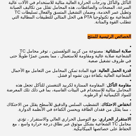
التآكل والتآكل ودرجات الحرارة العالية.مثالية للاستخدام في الآلات عالية
السرعة، المضخات والضاغطات، هذه المحامل تقلل من تكاليف الصيانة
وتطيل عمر الخدمة، وضمان التشغيل المتسق والفعال.تسليطات TC
الشعاعية مع تكنولوجيا PTA هي الحل المثالي للتطبيقات المطالبة التي
تتطلب القوة والمتانة.
الخصائص الرئيسية للمنتج
صلابة استثنائية
: مصنوعة من كربيد التولفستين ، توفر محامل TC
الشعاعية صلابة عالية ومقاومة للاستعمال ، مما يضمن عمرًا طويلًا حتى
في ظروف تشغيل صعبة.
قدرة الحمل العالية
: قوة المادة تمكن المحامل من التعامل مع الأحمال
الشعاعية العالية بكفاءة دون تشوه أو فشل.
مقاومة التآكل
: المقاومة الممتازة لكربيد التنغستن للتآكل تجعل هذه
المحامل مثالية للاستخدام في البيئات القاسية، بما في ذلك تلك المعرضة
للمواد الكيميائية أو الرطوبة.
انخفاض الاحتكاك
: التشطيب السلس والدقيق للأسطح يقلل من الاحتكاك
، مما يقلل من فقدان الطاقة ويحسن الكفاءة في الأنظمة الدوارة.
الاستقرار الحراري
: مع التوصيل الحراري العالي والاستقرار ، تؤدي
محامل TC الشعاعية بشكل موثوق عبر نطاق درجة حرارة واسع ، مع
الحفاظ على خصائصها الميكانيكية.