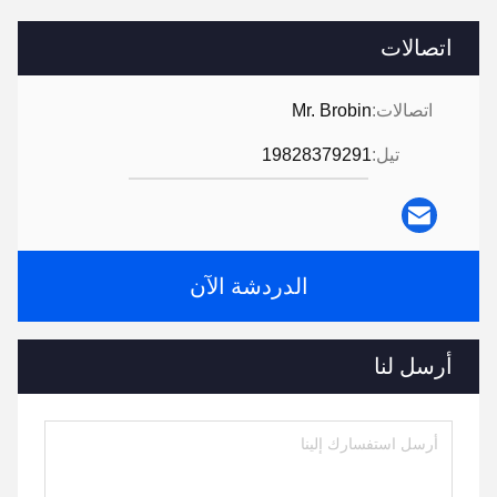
اتصالات
اتصالات:
Mr. Brobin
تيل:
19828379291
الدردشة الآن
أرسل لنا