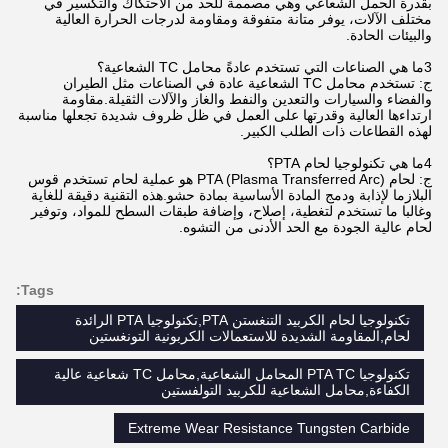
بقدرة الحمل الشعاعي وهي مصممة للحد من الاحتكاك والتكسير في
مختلف الآلات، يوفر متانة متفوقة ومقاومة لدرجات الحرارة العالية
والبيئات الحادة.
3ما هي الصناعات التي تستخدم عادةً محامل TC الشعاعية؟
ج: تستخدم محامل TC الشعاعية عادة في الصناعات مثل الطيران
والفضاء والسيارات والتعدين والنفط والغاز والآلات الثقيلة.مقاومة
ارتداءها العالية وقدرتها على العمل في ظل ظروف شديدة تجعلها مناسبة
لهذه القطاعات ذات الطلب الكبير.
4ما هي تكنولوجيا لحام PTA؟
ج: لحام PTA (Plasma Transferred Arc) هو عملية لحام تستخدم قوس
البلازما لإذابة ودمج المادة الأساسية بمادة حشو.هذه التقنية دقيقة للغاية
وغالبا ما تستخدم لتغطية، إصلاح، وإضافة طبقات السطح للمواد، وتوفير
لحام عالية الجودة مع الحد الأدنى من التشوه.
Tags:
تكنولوجيا لحام الكربيد التنغستن PTA,تكنولوجيا PTA الرائدة
لحام,المقاومة الشديدة للاستعمالات الكربونية التونغستين
تكنولوجيا PTA TC المحامل الشعاعية,محامل TC شعاعية عالية
الكفاءة,محامل الشعاعية للكربيد التولفستين
Extreme Wear Resistance Tungsten Carbide