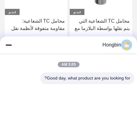
فيديو
فيديو
محامل TC الشعاعية التي
محامل TC الشعاعية:
يتم نقلها بواسطة البلازما مع
مقاومة متفوقة لأنظمة نقل
تحسين المتانة لمحرك الحفر
السيارات بواسطة قوس نقل
البلازما
Hongbin
احصل على افضل سعر
احصل على افضل سعر
3:05 AM
Good day, what product are you looking for?
Chengdu Minjiang Precision Cutting Tool Co.,
Ltd.
mkt@cdmjdj.cn
86-028-82631290