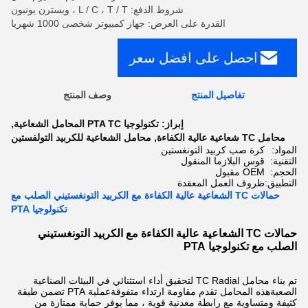
شروط الدفع: L / C ، T / T ، ويسترن يونيون
القدرة على العرض: جهاز كمبيوتر شخصى 1000 شهريا
احصل على افضل سعر
تفاصيل المنتج
وصف المنتج
إبراز:
تكنولوجيا PTA TC المحامل الشعاعية
,
محامل TC شعاعية عالية الكفاءة
,
محامل الشعاعية للكربيد التولفستين
المواد:
كرة صب كربيد التونغستين
التقنية:
قوس البلازما المنقول
الحجم:
OEM مقبول
التطبيق:
ظروف العمل المعقدة
حمالات TC الشعاعية عالية الكفاءة مع الكربيد التونغستيني الصلب مع
تكنولوجيا PTA
حمالات TC الشعاعية عالية الكفاءة مع الكربيد التونغستيني
الصلب مع تكنولوجيا PTA
تم بناء محامل TC Radial لتحقيق أداء استثنائي في البيئات الصناعية
الصعبةهذه المحامل تقدم مقاومة ارتداء متفوقةعملية PTA تضمن طبقة
كثيفة ومتساوية مع رابطة معدنية قوية ، مما يوفر حماية ممتازة من