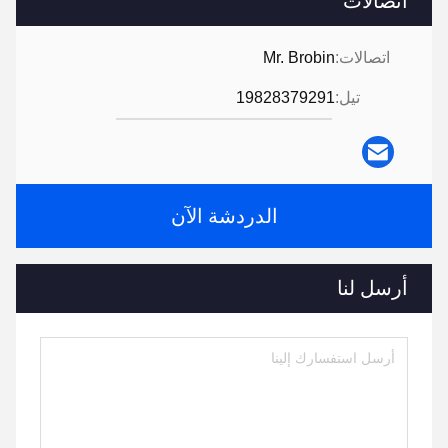
اتصالات
اتصالات:
Mr. Brobin
تيل:
19828379291
الدردشة الآن
أرسل لنا