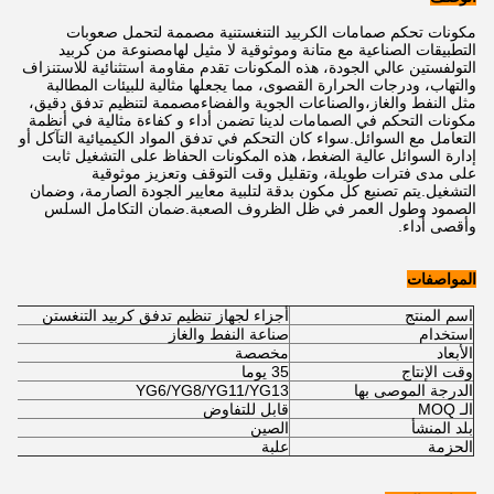
مكونات تحكم صمامات الكربيد التنغستنية مصممة لتحمل صعوبات
التطبيقات الصناعية مع متانة وموثوقية لا مثيل لهامصنوعة من كربيد
التولفستين عالي الجودة، هذه المكونات تقدم مقاومة استثنائية للاستنزاف
والتهاب، ودرجات الحرارة القصوى، مما يجعلها مثالية للبيئات المطالبة
مثل النفط والغاز،والصناعات الجوية والفضاءمصممة لتنظيم تدفق دقيق،
مكونات التحكم في الصمامات لدينا تضمن أداء و كفاءة مثالية في أنظمة
التعامل مع السوائل.سواء كان التحكم في تدفق المواد الكيميائية التآكل أو
إدارة السوائل عالية الضغط، هذه المكونات الحفاظ على التشغيل ثابت
على مدى فترات طويلة، وتقليل وقت التوقف وتعزيز موثوقية
التشغيل.يتم تصنيع كل مكون بدقة لتلبية معايير الجودة الصارمة، وضمان
الصمود وطول العمر في ظل الظروف الصعبة.ضمان التكامل السلس
وأقصى أداء.
المواصفات
اسم المنتج
أجزاء لجهاز تنظيم تدفق كربيد التنغستن
استخدام
صناعة النفط والغاز
الأبعاد
مخصصة
وقت الإنتاج
35 يوما
الدرجة الموصى بها
YG6/YG8/YG11/YG13
الـ MOQ
قابل للتفاوض
بلد المنشأ
الصين
الحزمة
علبة