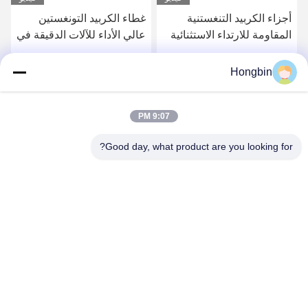
أجزاء الكربيد التنغستنية
غطاء الكربيد التونغستين
المقاومة للارتداء الاستثنائية
عالي الأداء للآلات الدقيقة في
للآلات الثقيلة
الظروف القاسية
Hongbin
احصل على افضل سعر
احصل على افضل سعر
9:07 PM
Good day, what product are you looking for?
Chengdu Minjiang Precision Cutting Tool Co.,
Ltd.
mkt@cdmjdj.cn
86-028-82631290
219 JINFU RD، WENJIANG DISTRICT، CHENGDU،
SICHUAN، CHINA