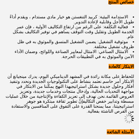
خصائص المنتج
الاستدامة البيئية: كربيد التنغستن هو خيار مادي مستدام ، ويقدم أداءً
طويل الأجل وقابلية لإعادة التدوير.
فعالية التكلفة: على الرغم من ارتفاع التكاليف الأولية ، فإن عمر
الخدمة الطويل وتقليل وقت التوقف يساهم في توفير التكاليف بشكل
عام.
موثوقية التشغيل: يضمن التشغيل المتسق والموثوق به في ظل
ظروف تشغيل مختلفة.
الامتثال الصناعي: الامتثال لمعايير الصناعة واللوائح، وضمان الأداء
الآمن والموثوق به في التطبيقات الحرجة.
الابتكار كالعادة
للحفاظ على مكانة رائدة في المشهد الديناميكي اليوم، يدرك مينجيانغ أن
الابتكار أمر حاسم.نعتمد بنشاط على التكنولوجيات الجديدة ونحدد وتنفيذ
أفكار وحلول جديدة بشكل استراتيجيهذا النهج يمكّننا من الابتكار في
مواجهة التحديات الحالية، وإدخال منتجات وخدمات جديدة، وتعزيز
العروض القائمة.نحن نهدف إلى تعزيز الكفاءة والإنتاجية من خلال عمليات
مبسطة وتدابير خفض التكاليفإنّ تطوير ثقافة مبتكرة هو جوهر
استراتيجيتنا، مما يمنحنا القدرة على التفوق على المنافسين والاستفادة
من الفرص الناشئة بفعالية.
الأسئلة الشائعة