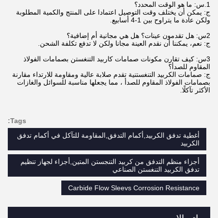
1.
س: ما هو الوقت المحدد؟
ج: يمكن أن يختلف وقت التوصيل اعتمادا على المنتج والكمية المطلوبة
ولكن عادة ما يتراوح بين 1-4 أسابيع.
2س: هل تقدمون عينات؟ هل هي مجانية أم إضافية؟
ج: نعم، يمكننا أن نقدم العينة مجانا ولكن لا تدفع تكلفة الشحن.
3س: كيف تقارن مكونات صمامات كاربيد التنغستن بصمامات الفولاذ
المقاوم للصدأ؟
ج: صمامات الكربيد التنغستنية تقدم صلابة عالية ومقاومة للارتداء مقارنة
بصمامات الفولاذ المقاوم للصدأ ، مما يجعلها مناسبة للسوائل والغازات
الأكثر تآكلًا.
Tags:
أغطية تدفق الكربيد,أكمام التدفق,المقاومة للتآكل في أكمام تدفق
الكربيد
أجزاء منظم التدفق من كربيد التنجستن المتين,أجزاء لجهاز تنظيم
تدفق الكربيد التنغستن الصناعي
Carbide Flow Sleevs Corrosion Resistance