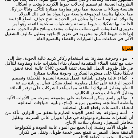
الظروف الصعبة. تم تصميم إدخالات خيوط الكربيد باستخدام أشكال
هندسية وطلاءات محددة، مما يوفر مقاومة ممتازة للتآكل وثباتًا حراريًا،
مما يجعلها مناسبة لمجموعة واسعة من المواد بما في ذلك الفولاذ
والفولاذ المقاوم للصدأ والمعادن غير الحديدية. تتيح حواف القطع الدقيقة
الخاصة بها تشكيلات خيوط متسقة وتشطيبات سطحية فائقة، وهو أمر
ضروري للتطبيقات التي تتطلب تفاوتات مشددة ونتائج عالية الجودة. تعتبر
إدراجات خيوط الكربيد محورية في تعزيز الإنتاجية وتقليل تكاليف التشغيل
الآلي في صناعات مثل السيارات والفضاء والتصنيع العام.
المزايا
مواد وحرفية ممتازة: يتم استخدام ركائز كربيد عالية الجودة، جنبًا إلى
جنب مع تقنية الطلاء المتقدمة لضمان بقاء الشفرات حادة ومقاومة للتآكل
في ظل ظروف العمل القاسية. تقنية الطحن CNC عالية الدقة تحقق
تحكمًا دقيقًا على مستوى الميكرون وجودة معالجة ممتازة.
كفاءة عالية وتوفير للطاقة: تعمل هندسة الشفرة المُحسّنة وتصميم
أخدود الرقاقة على تقليل مقاومة القطع بشكل فعال، وزيادة سرعة
القطع، وتقليل استهلاك الطاقة، مما يساعد الشركات على توفير الطاقة
وتقليل الانبعاثات وخفض التكاليف.
توافق واسع: يمكن استخدامه على مجموعة متنوعة من الأدوات الآلية
وأنظمة المعالجة، وتحسين مرونة الإنتاج، وتلبية احتياجات المعالجة
لمختلف الصناعات وقطع العمل المختلفة.
آمنة وموثوقة: بعد فحص الجودة الصارم والتحقق من التوازن، تأكد من
أن الشفرات مستقرة وموثوقة في ظل الدوران عالي السرعة، وتقليل
مخاطر التشغيل، وضمان سلامة الإنتاج.
طويلة الأمد ومتينة: إن الجمع بين المواد عالية الجودة والتكنولوجيا
الدقيقة يجعل الشفرات تتمتع بعمر خدمة طويل، وتقلل من تكرار
الاستبدال، وتحسن كفاءة الإنتاج.