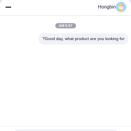
Hongbin
احصل على افضل سعر
احصل على افضل سعر
6:57 AM
Good day, what product are you looking for?
Chengdu Minjiang Precision Cutting Tool Co.,
Ltd.
mkt@cdmjdj.cn
86-028-82631290
219 JINFU RD، WENJIANG DISTRICT، CHENGDU،
SICHUAN، CHINA
الصين جودة جيدة أجزاء كربيد التنجستن المورد. حقوق الطبع والنشر