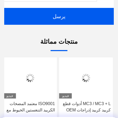
يرسل
منتجات مماثلة
فيديو
فيديو
MC3 / MC3 + L أدوات قطع
ISO9001 معتمد المضخات
كربيد كربيد إدراجات OEM
الكربيد التنغستين الخيوط مع
مقاومة عالية للحرارة