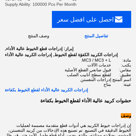
Supply Ability: 100000 Pcs Per Month
احصل على افضل سعر
تفاصيل المنتج
وصف المنتج
إبراز:
إدراجات قطع الخيوط عالية الأداء
,
إدراجات الكربيد الكفؤة لقطع الخيوط
,
إدراجات الكربيد عالية الأداء
مادة:
MC3 / MC3 + L.
يكتب:
خدمات الآلات
مقاس:
قبول صانعي القطع الأصلية
تطبيق:
لقطع سطح أنابيب الصلب
اسم المنتج:
إدراجات التنغستن
عينة:
متاح
إدراجات الكربيد عالية الأداء لقطع الخيوط بكفاءة
حشوات كربيد عالية الأداء لقطع الخيوط بكفاءة
وصف
إن إدراجات خيوط الكربيد هي أدوات قطع متقدمة مصممة لعمليات
الخيوط الدقيقة في التصنيع. تم تصنيع هذه الإدخالات من كربيد التنغستن،
المشهور بصلابته ومتانته، والذي يضمن أداء قطع طويل الأمد حتى في ظل