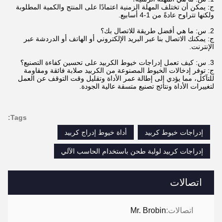
ج: يمكن أن تختلف المهلة الزمنية اعتمادًا على المنتج والكمية المطلوبة
ولكنها تتراوح عادةً من 1-4 أسابيع.
2. س: ما هي أفضل طريقة للاتصال بك؟
ج: يمكنك الاتصال بنا عبر البريد الإلكتروني أو الهاتف أو الدردشة عبر
الإنترنت.
3. س: كيف تعمل إدراجات خيوط الكربيد على تحسين كفاءة التصنيع؟
ج: توفر إدخالات الخيوط المصنوعة من الكربيد صلابة فائقة ومقاومة
للتآكل، مما يؤدي إلى إطالة عمر الأداة وتقليل وقت التوقف عن العمل
لتغييرات الأداة ونتائج تصنيع متسقة عالية الجودة.
Tags:
إدراجات خيوط كربيد
أداة خيوط إدراج كربيد
إدراجات كربيد لولبة طحن باستخدام الحاسب الآلي
اتصالات
اتصالات:
Mr. Brobin