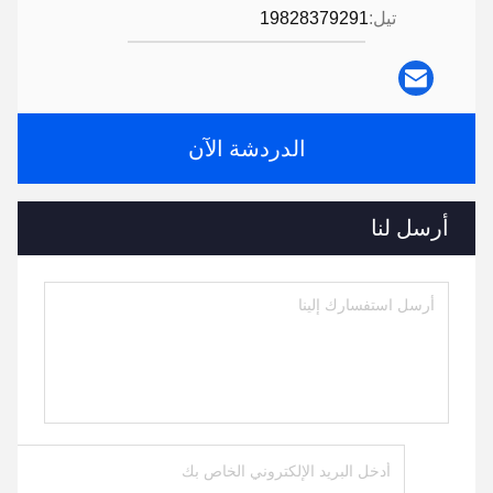
تيل:
19828379291
الدردشة الآن
أرسل لنا