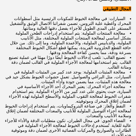
المجال التطبيقي
السيارات: في معالجة الخيوط للمكونات الرئيسية مثل أسطوانات
المحرك وأغطية علبة التروس، تضمن شفراتنا الاتصال الوثيق والتشغيل
المستقر على المدى الطويل للأجزاء بفضل دقتها العالية ومتانتها.
معالجة المنتجات الملولبة: يتم استخدام إدراجات الطحن الملولبة
بشكل أساسي لمعالجة المنتجات الملولبة المختلفة، مثل الأنابيب
الملولبة، والدبابيس الملولبة، والأعمدة الملولبة، وما إلى ذلك. من خلال
حافة القطع الحلزونية الفريدة، يمكنها قطع أشكال الخيوط المختلفة
بسرعة ودقة، مما يحسن كفاءة المعالجة ودقتها.
تصنيع القالب: تلعب إدخالات الخيوط أيضًا دورًا مهمًا في عملية تصنيع
القالب. يتم استخدامها لمعالجة الأجزاء الملولبة في القالب لضمان دقة
ومتانة القالب.
معالجة المثبتات الملولبة: يوجد عدد كبير من المثبتات الملولبة في
السيارات، مثل البراغي والصواميل. تعمل حشوات الخيوط بشكل جيد في
معالجة هذه المثبتات، مما يضمن جودة وأداء المثبتات.
معالجة أجزاء المحرك: يعتبر المحرك أحد الأجزاء الأساسية في
السيارة، حيث يحتوي على عدد كبير من الأجزاء الملولبة. يتم استخدام
شفرات الخيوط لمعالجة الثقوب الملولبة والأسطح الملولبة لهذه الأجزاء
لضمان إغلاق المحرك وموثوقيته.
النفط والغاز: في صناعة البتروكيماويات، يتم استخدام إدراجات الخيوط
لمعالجة أجزاء التوصيل الملولبة للأنابيب والمعدات المختلفة لضمان إغلاق
وسلامة الأنابيب والمعدات.
الفضاء الجوي: في مجال الطيران، تكون متطلبات الدقة والأداء للأجزاء
عالية للغاية. تُستخدم إدخالات الخيوط لمعالجة الأجزاء الملولبة في
الطائرات والصواريخ والمركبات الفضائية الأخرى لضمان دقة وموثوقية
هذه الأجزاء.