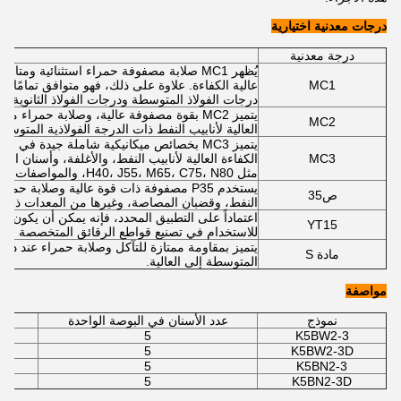
درجات معدنية اختيارية
درجة معدنية
يُظهر MC1 صلابة مصفوفة حمراء استثنائية وم
MC1
عالية الكفاءة. علاوة على ذلك، فهو متوافق تمامًا م
درجات الفولاذ المتوسطة ودرجات الفولاذ الثانوية العالية، والتي
يتميز MC2 بقوة مصفوفة عالية، وصلابة حمراء
MC2
العالية لأنابيب النفط ذات الدرجة الفولاذية المتوسطة والع
يتميز MC3 بخصائص ميكانيكية شاملة جيدة في 
MC3
الكفاءة العالية لأنابيب النفط، والأغلفة، وأسنان ال
مثل H40، J55، M65، C75، N80، والمواصفات المماثلة.
يستخدم P35 مصفوفة ذات قوة عالية وصلابة
ص35
النفط، وقضبان المصاصة، وغيرها من المعدات ذات 
اعتماداً على التطبيق المحدد، فإنه يمكن أن يكون مطل
YT15
للاستخدام في تصنيع قواطع الرقائق المتخصصة لأم
يتميز بمقاومة ممتازة للتآكل وصلابة حمراء عند درجات 
مادة S
المتوسطة إلى العالية.
مواصفة
نموذج
عدد الأسنان في البوصة الواحدة
5
K5BW2-3
5
K5BW2-3D
5
K5BN2-3
5
K5BN2-3D