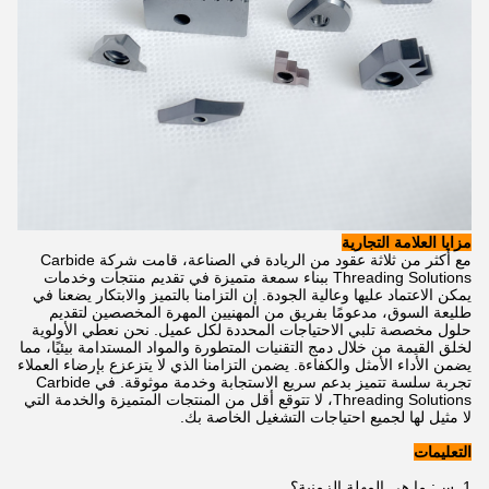
مزايا العلامة التجارية
مع أكثر من ثلاثة عقود من الريادة في الصناعة، قامت شركة Carbide
Threading Solutions ببناء سمعة متميزة في تقديم منتجات وخدمات
يمكن الاعتماد عليها وعالية الجودة. إن التزامنا بالتميز والابتكار يضعنا في
طليعة السوق، مدعومًا بفريق من المهنيين المهرة المخصصين لتقديم
حلول مخصصة تلبي الاحتياجات المحددة لكل عميل. نحن نعطي الأولوية
لخلق القيمة من خلال دمج التقنيات المتطورة والمواد المستدامة بيئيًا، مما
يضمن الأداء الأمثل والكفاءة. يضمن التزامنا الذي لا يتزعزع بإرضاء العملاء
تجربة سلسة تتميز بدعم سريع الاستجابة وخدمة موثوقة. في Carbide
Threading Solutions، لا تتوقع أقل من المنتجات المتميزة والخدمة التي
لا مثيل لها لجميع احتياجات التشغيل الخاصة بك.
التعليمات
1. س: ما هي المهلة الزمنية؟