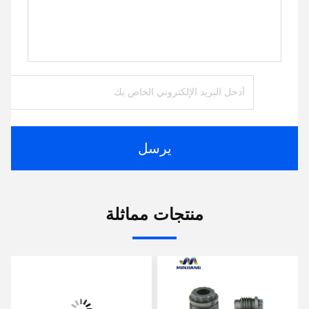
يرسل
منتجات مماثلة