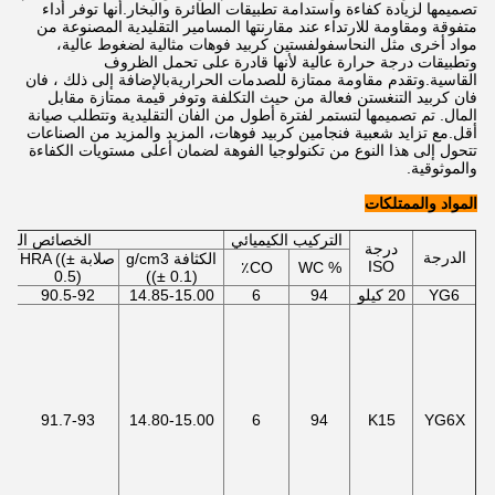
تصميمها لزيادة كفاءة واستدامة تطبيقات الطائرة والبخار.أنها توفر أداء
متفوقة ومقاومة للارتداء عند مقارنتها المسامير التقليدية المصنوعة من
مواد أخرى مثل النحاسفولفستين كربيد فوهات مثالية لضغوط عالية،
وتطبيقات درجة حرارة عالية لأنها قادرة على تحمل الظروف
القاسية.وتقدم مقاومة ممتازة للصدمات الحراريةبالإضافة إلى ذلك ، فان
فان كربيد التنغستن فعالة من حيث التكلفة وتوفر قيمة ممتازة مقابل
المال. تم تصميمها لتستمر لفترة أطول من الفان التقليدية وتتطلب صيانة
أقل.مع تزايد شعبية فنجامين كربيد فوهات، المزيد والمزيد من الصناعات
تتحول إلى هذا النوع من تكنولوجيا الفوهة لضمان أعلى مستويات الكفاءة
والموثوقية.
المواد والممتلكات
التركيب الكيميائي
الخصائص الفيزي
درجة
الدرجة
الكثافة g/cm3
صلابة HRA ((±
a
ISO
CO٪
% WC
0.5)
((± 0.1)
YG6
20 كيلو
94
6
14.85-15.00
90.5-92
91.7-93
14.80-15.00
6
94
K15
YG6X