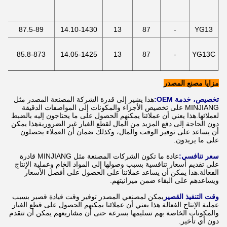
87.5-89
14.10-1430
13
87
-
YG13
85.8-873
14.05-1425
13
87
-
YG13C
مزايا مصنع المصدر
تخصيص، خدمة OEM:
هذا يشير إلى قدرة الشركة المصنعة المصدر مثل
MINJIANG على تخصيص الأجزاء والمكونات إلى المواصفات الدقيقة
لعملائها.هذا يعني أن عملائنا يمكنهم الحصول على ما يحتاجون إليه بالضبط
دون الحاجة إلى دفع المزيد من المال لقطع الغيار غير الضروريةهذا يمكن
أن يساعد على توفير الوقت والمال، وكذلك ضمان أن العملاء يحصلون
على ما يريدون.
سعر تنافسي:
عادة ما تكون الشركات المصنعة مثل MINJIANG قادرة
على تقديم أسعار تنافسية بسبب وصولها إلى المواد الخام وعملية الإنتاج
الفعالة.هذا يمكن أن يساعد عملائنا على الحصول على أفضل الأسعار
ويساعدهم على البقاء ضمن ميزانيتهم.
وقت التنفيذ القصير
يمكن لمصنعي المصدر توفير وقت قيادة قصير بسبب
عملية الإنتاج الفعالة.هذا يعني أن عملائنا يمكنهم الحصول على قطع الغيار
والمكونات الخاصة بهم تسليمها بسرعة حتى أن مشاريعهم يمكن أن تتقدم
دون أي تأخير.