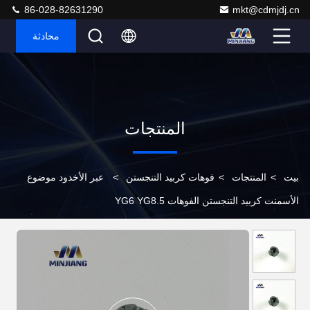
86-028-82631290
mkt@cdmjdj.cn
محادثة
المنتجات
بيت
>
المنتجات
>
فوهات كربيد التنجستن
>
عبر الأخدود موضوع
الأسمنت كربيد التنجستن الفوهات YG6 YG8.5