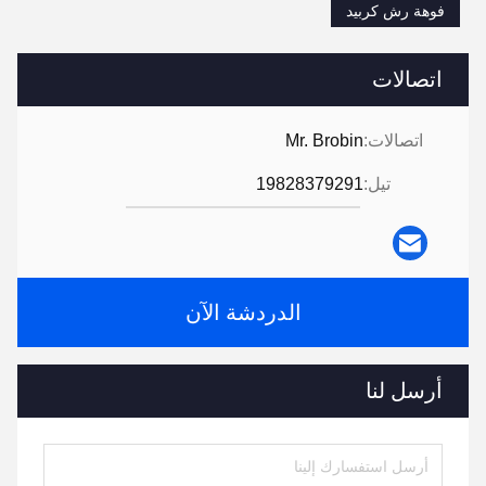
فوهة رش كربيد
اتصالات
اتصالات:
Mr. Brobin
تيل:
19828379291
الدردشة الآن
أرسل لنا