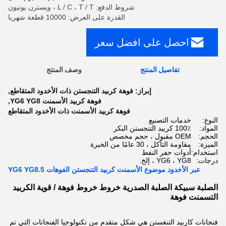
شروط الدفع: L / C ، T / T ، ويسترن يونيون
القدرة على العرض: 10000 قطعة شهريا
احصل على افضل سعر
تفاصيل المنتج
وصف المنتج
إبراز:
فوهة كربيد التنجستن ذات الأخدود المتقاطع
,
فوهة كربيد الأسمنت YG6 YG8
,
فوهة كربيد الأسمنت ذات الأخدود المتقاطع
النوع:
خدمات التصنيع
المواد:
100٪ كربيد التنجستن البكر
الحجم:
OEM مقبول ، حجم مخصص
الميزة:
مقاومة التآكل ، 30 عامًا من الخبرة
استخدام:
أدوات حفر النفط
درجات:
YG6 ، YG8 ، إلخ.
عبر الأخدود موضوع الأسمنت كربيد التنجستن الفوهات YG6 YG8.5
الصلبة سبيكة الصلبة الصدرية خروط خروط فوهة / قوية الكربيد
التسمنت فوهة
فنجانات كاربيد التنغستن هي شكل متقدم من تكنولوجيا الفنجانات التي تم