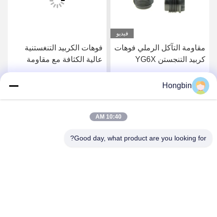
فيديو
مقاومة التآكل الرملي فوهات
فوهات الكربيد التنغستنية
كربيد التنجستن YG6X
عالية الكثافة مع مقاومة
ارتداء عالية وتأثيرات عالية
للحفر الفعال
Hongbin
احصل على افضل سعر
احصل على افضل سعر
10:40 AM
Good day, what product are you looking for?
Chengdu Minjiang Precision Cutting Tool Co.,
Ltd.
mkt@cdmjdj.cn
86-028-82631290