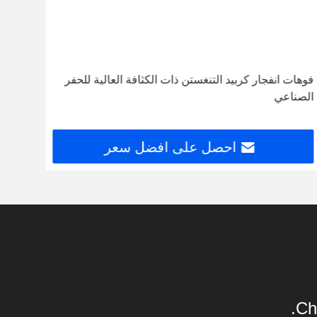
فوهات انفجار كربيد التنغستن ذات الكثافة العالية للحفر
فوهة 
الصناعي
تخصيص مق
احصل على افضل سعر
Ch