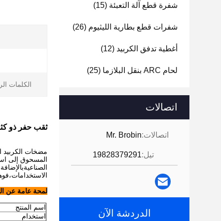
شفرة قطع آلة التعبئة
(15)
شفرات قطع بطارية الليثيوم
(26)
أغطية تدفق الكربيد
(12)
ا
لحام ARC بنقل البلازما
(25)
الكلمات الر
اتصالات
ثقب حفر ذو كثا
اتصالات:
Mr. Brobin
مضخات الكربيد ال
تيل:
19828379291
المسحوق إلى استخ
الصناعيةبالإضافة
الاستخدامات،فوها
لمحة عامة عن الم
اسم المنتج
الدردشة الآن
استخدام