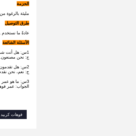
الحزمة
مليئة بالرغوة من
طرق التوصيل
عادةً ما نستخدم DHL وFedEx والشحن الجوي لإرسال البضائع إلى العملاء.
الأسئلة الشائعة
1س: هل أنت شركة تجارية أو مصنعة؟
ج: نحن مصنعون.
2س: هل تقدمون منتجات مخصصة؟
ج: نعم، نحن نقد
3س: ما هو عمر الفوهة؟
الجواب: عمر فوها
فوهات كربيد 