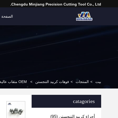
Chengdu Minjiang Precision Cutting Tool Co., Ltd.
الصفحة ا
بيت
>
المنتجات
>
فوهات كربيد التنجستن
>
OEM مثقاب عالية الكثافة الأسمنت فوهة كربيد التنجستن لقم مخروط الأسطوانة
catagories
أجزاء كربيد التنجستن
(95)