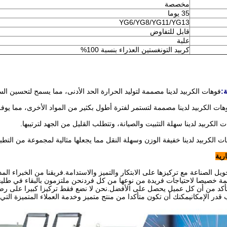
مخصصة
35 يوما
YG6/YG8/YG11/YG13
قابل للتفاوض
علبة
كربيد التونغستين العذراء بنسبة 100%
:
فوهات الكربيد لدينا مصممة لتوليد الحرارة الحد الأدنى، مما يسمح لتحسين الس
هات الكربيد لدينا مصممة لتستمر لفترة أطول بكثير من المواد الأخرى، مما يوفر
 الكربيد لدينا سهلة التثبيت والصيانة، وتتطلب القليل من الجهد لترتيبها.
ت الكربيد لدينا خفيفة الوزن وسهلة النقل مما يجعلها مثالية لمجموعة من التطب
ارية
حويل الصناعة مع تركيزها على الابتكار والتميز والاستدامة.فريقنا من الخبراء ال
 خصيصا لاحتياجات فريدة من نوعها من كل فردنحن ملتزمون بالبقاء في طليعة ال
للتأكد من أن كل عميل يحصل على الأفضل.نحن لا نضع فقط تركيزا كبيرا على رضا 
 قدر الإمكانيمكنك أن تكون متأكدا من منتج متميز وخدمة العملاء المتميزة الت