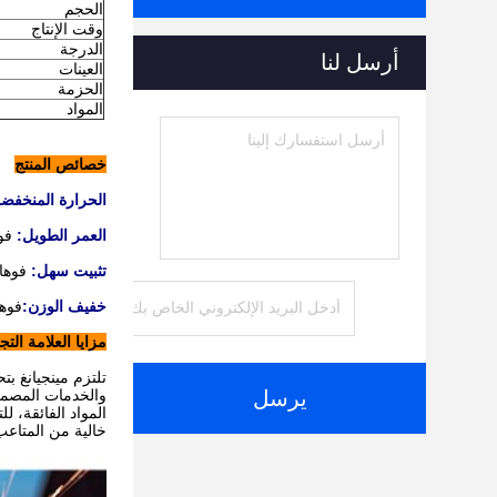
الحجم
وقت الإنتاج
الدرجة
أرسل لنا
العينات
الحزمة
المواد
خصائص المنتج
الحرارة المنخفضة
العمر الطويل:
فو
تثبيت سهل:
فوهات
خفيف الوزن:
فوها
مزايا العلامة التج
تلتزم مينجيانغ بت
يرسل
والخدمات المصممة
المواد الفائقة، 
خالية من المتاعب