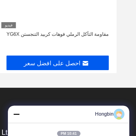
ديو
فيديو
تداء
مقاومة التآكل الرملي فوهات كربيد التنجستن YG6X
احصل على افضل سعر
Hongbin
Ltd.
10:41 PM