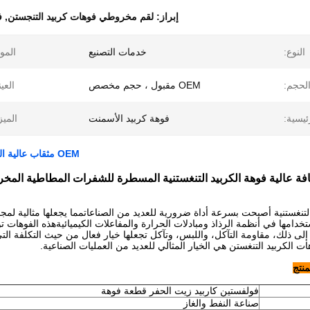
إبراز:
لقم مخروطي فوهات كربيد التنجستن
,
ف
النوع:
خدمات التصنيع
الموا
لحجم:
OEM مقبول ، حجم مخصص
العين
ئيسية:
فوهة كربيد الأسمنت
الميز
OEM مثقاب عالية الكثافة الأسمنت فوهة كربيد التنجستن لقم مخروط الأسطوانة
فة عالية فوهة الكربيد التنغستنية المسطرة للشفرات المطاطية المخ
تنغستنية أصبحت بسرعة أداة ضرورية للعديد من الصناعاتمما يجعلها مثالية لمجمو
دامها في أنظمة الرذاذ ومبادلات الحرارة والمفاعلات الكيميائيةهذه الفوها
 إلى ذلك، مقاومة التآكل، واللبس، وتآكل تجعلها خيار فعال من حيث التكلفة ال
ت الكربيد التنغستن هي الخيار المثالي للعديد من العمليات الصناعية.
نتج
فولفستين كاربيد زيت الحفر قطعة فوهة
صناعة النفط والغاز