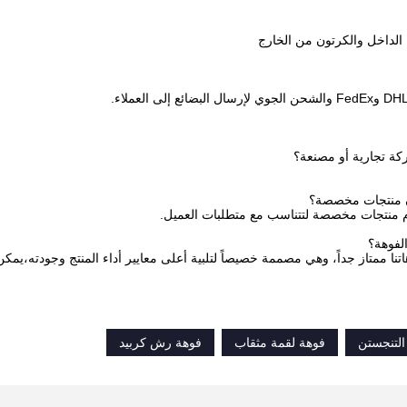
 الداخل والكرتون من الخارج
م منتجات مخصصة لتتناسب مع متطلبات العميل.
تنا ممتاز جداً، وهي مصممة خصيصاً لتلبية أعلى معايير أداء المنتج وجودته،يم
التنجستن
فوهة لقمة مثقاب
فوهة رش كربيد