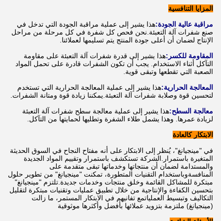
المزايا التنافسية
مراقبة عالية الجودة:
هذا يشير إلى عملية مراقبة الجودة التي تدخل في
صنع شفرات آلة التعبئة.نحن فحص كل شفرة في كل مرحلة من مراحل
الإنتاج لضمان أن أعلى جودة المنتج يتم تسليمها لعملائنا.
المقاومة للكسر:
هذا يشير إلى قدرة شفرات آلة التعبئة على مقاومة
التآكل أثناء الاستخدام. يجب أن تكون الشفرات قادرة على تحمل المواد
الصعبة التي تقطعها وتبقى قوية.
المعالجة الحرارية:
هذا يشير إلى عملية المعالجة الحرارية التي تستخدم
لتحسين قوة وصلابة شفرات آلة التعبئة.يمكننا زيادة قوة ومتانة الشفرات.
معالجة السطح:
هذا يشير إلى عملية معالجة سطح شفرات آلة التعبئة
لزيادة عمرها. وهذا يشمل طلاء الشفرة وتطليها لحمايتها من التآكل.
الابتكار كالعادة
في "مينجيانغ"، يُنظر إلى الابتكار على أنه مفتاح النجاح في السوق الحديثة
المتغيرة باستمرار.الشركة تستكشف باستمرار وتقييم المواد الجديدة
والمستدامة لضمان أن منتجاتها وخدماتها تبقى متقدمة على
المنافسةوباستخدام التقنيات المتطورة، تمكنت "مينجيانغ" من تطوير حلول
مبتكرة للمشاكل القائمة وخلق منتجات وخدمات جديدة.تلتزم "مينجيانغ"
بتحسين الكفاءة والإنتاجية من خلال تطبيق عمليات وتقنيات مبتكرة لتقليل
التكاليف وتبسيط العملياتمع تفانيهم في الابتكار المستمر، ما زالت
(مينجيانغ) ملتزمة بتزويد عملائها بأفضل وأكثرها موثوقية