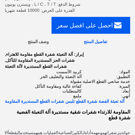
شروط الدفع: L / C ، T / T ، ويسترن يونيون
القدرة على العرض: 10000 قطعة شهريا
احصل على افضل سعر
تفاصيل المنتج
وصف المنتج
إبراز:
آلة التعبئة شفرة القطع مقاومة للاهتراء
,
شفرات الحز المستديرة المقاومة للتآكل
,
شفرات القطع المستديرة لآلة التعبئة
المواد:
كربيد الأسمنت
التطبيق:
آلة التعبئة والتغليف الحز
خدمة صانعي القطع الاصلية:
مقبولة
الميزة:
كفاءة عالية ومقاومة التآكل
أبعاد:
كالمتطلبات
أنهي:
ملمع
آلة تعبئة الفضة شفرة القطع تلبس شفرات القطع المستديرة المقاومة
المقاومة للارتداء شفرات شقية مستديرة آلة التعبئة الفضية
شفرة قطع
جولة
يتر
شفرات
هم
و
مهمة
أداة
لـ
الكثير
الصناعية
العمليات
.
هم
هم
تستخدم
إلى
قطع
أ
الاختل