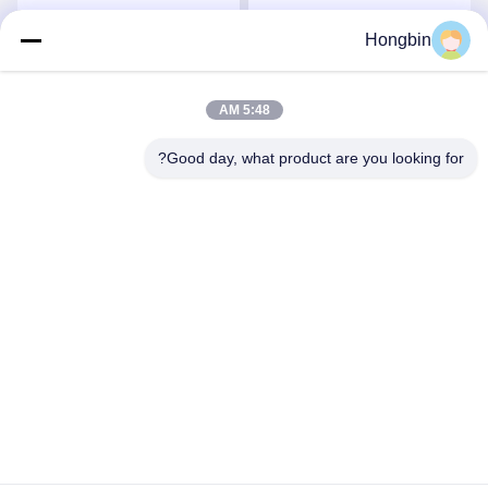
شفرة مصقولة
Hongbin
احصل على افضل سعر
احصل على افضل سعر
5:48 AM
Good day, what product are you looking for?
Chengdu Minjiang Precision Cutting Tool Co.,
Ltd.
mkt@cdmjdj.cn
86-028-82631290
219 JINFU RD، WENJIANG DISTRICT، CHENGDU،
SICHUAN، CHINA
الصين جودة جيدة أجزاء كربيد التنجستن المورد. حقوق الطبع والنشر