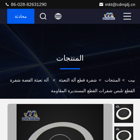
86-028-82631290
mkt@cdmjdj.cn
محادثة
المنتجات
بيت
>
المنتجات
>
شفرة قطع آلة التعبئة
>
آلة تعبئة الفضة شفرة
القطع تلبس شفرات القطع المستديرة المقاومة