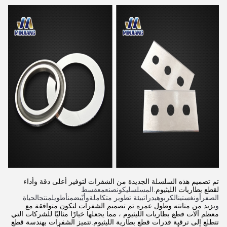
تم تصميم هذه السلسلة الجديدة من الشفرات لتوفير أعلى دقة وأداء
لقطع بطاريات الليثيوم.
ال
مسلسل
يكون
صنع
مع
قسط 
الصف
ر
أونغ
ستين
الكربوهيدرات
بيئة تطوير متكاملة
و
أيّ
يضمن
أ
طويل
منتج
الحياة 
و
يزيد من متانته وطول عمره.تم تصميم الشفرات لتكون متوافقة مع
معظم آلات قطع بطاريات الليثيوم ، مما يجعلها خيارًا مثاليًا للشركات التي
تتطلع إلى ترقية قدرات قطع بطارية الليثيوم.تتميز الشفرات بهندسة قطع