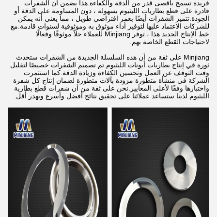
فريدة تسمح بأقصى قدر من الدقة والكفاءة.هذا يضمن أن الشفرات
قادرة على قطع بطاريات الليثيوم بسهولة ، دون المساومة على الدقة أو
الجودة.تتميز الشفرات أيضًا بعمر افتراضي طويل ، مما يعني أنه يمكن
للشركات الاعتماد عليها لتوفير أداء موثوق به وموثوقية لسنوات قادمة.مع
خط الإنتاج الجديد هذا ، توفر Minjiang للعملاء حلاً موثوقًا وفعالًا
لاحتياجات القطع الخاصة بهم.
Minjiang على ثقة من أن هذه السلسلة الجديدة من الشفرات ستحدث
ثورة في إنتاج بطاريات أيونات الليثيوم.تم تصميم الشفرات خصيصًا لتقليل
وقت التوقف عن العمل وتحسين الكفاءة وزيادة الدقة.كما استثمرت
الشركة في منشأة متطورة مزودة بآلات متطورة لضمان إنتاج كل شفرة
واختبارها وفقًا لأعلى المعايير.نحن على ثقة من أن شفرات قطع بطارية
الليثيوم لدينا ستساعد عملائنا على تحقيق نتائج أفضل وأسرع وبهدر أقل.